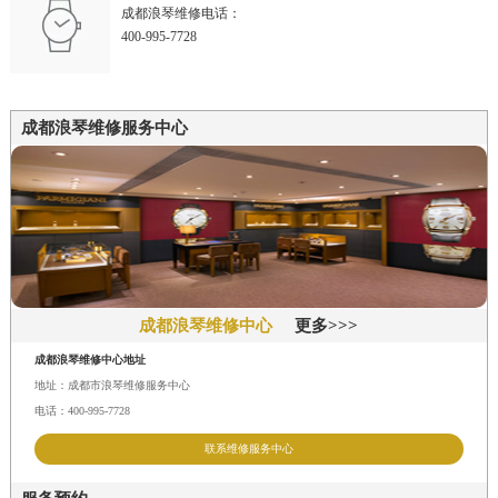
成都浪琴维修电话：
400-995-7728
成都浪琴维修服务中心
成都浪琴维修中心
更多>>>
成都浪琴维修中心地址
地址：成都市浪琴维修服务中心
电话：400-995-7728
联系维修服务中心