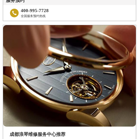
服务预约
400-995-7728

全国服务预约热线
成都浪琴维修服务中心推荐