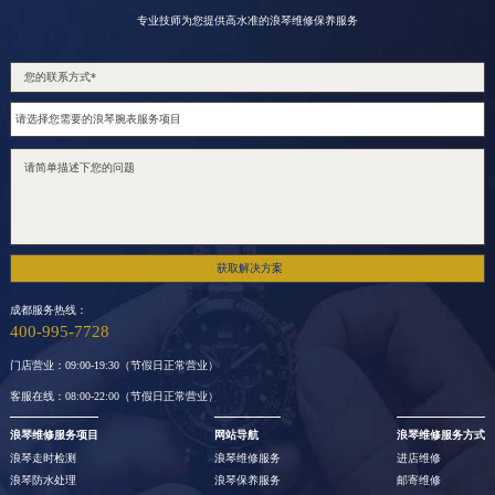
专业技师为您提供高水准的浪琴维修保养服务
获取解决方案
成都服务热线：
400-995-7728
门店营业：09:00-19:30（节假日正常营业）
客服在线：08:00-22:00（节假日正常营业）
浪琴维修服务项目
网站导航
浪琴维修服务方式
浪琴走时检测
浪琴维修服务
进店维修
浪琴防水处理
浪琴保养服务
邮寄维修