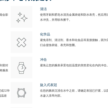
清洁
能会影
使用牙刷和肥皂水清洗金属表链和防水表壳，然后用
水冲洗，并用软布擦干。
化学品
避免溶剂、清洁剂、香水和化妆品等直接接触，因为
们会侵蚀表链、表壳和垫圈。
冲击
到密封
避免让您的腕表承受包括温度的突然变化在内的冲击
将腕表
旋入式表冠
或32华
在您的腕表沉浸在水中之前，请确定表冠已拧紧，以
端温差
水渗入浪琴内部。