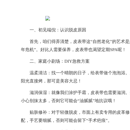
一、初见端倪：认识脱皮原因
首先，咱们得弄清楚，皮表带这“自然老化”的艺术是
年危机”。好比人需要保养，皮表带也渴望定期SPA呢！
二、家庭小剧场：DIY急救方案
温柔清洁：找一个晴朗的日子，给表带做个泡泡浴。用
阳光直接烤，那可是美容大忌！
滋润保湿：就像我们涂护手霜，皮表带也需要滋润。选
小心别抹太多，否则它可能会“油腻腻”地抗议哦！
贴肤修补：对于轻微脱皮，市面上有卖专用的皮革修复
配，手艺要细腻，否则可能会留下“手术疤痕”。