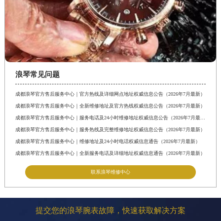
浪琴常见问题
成都浪琴官方售后服务中心｜官方热线及详细网点地址权威信息公告（2026年7月最新）
成都浪琴官方售后服务中心｜全新维修地址及官方热线权威信息公告（2026年7月最新）
成都浪琴官方售后服务中心｜服务电话及24小时维修地址权威信息公告（2026年7月最新）
成都浪琴官方售后服务中心｜服务热线及完整维修地址权威信息公告（2026年7月最新）
成都浪琴官方售后服务中心｜维修地址及24小时电话权威信息通告（2026年7月最新）
成都浪琴官方售后服务中心｜全新服务电话及详细地址权威信息通告（2026年7月最新）
联系浪琴维修中心
提交您的浪琴腕表故障，快速获取解决方案