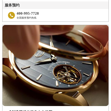
服务预约
400-995-7728

全国服务预约热线