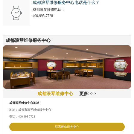
成都浪琴维修服务中心电话是什么？
成都浪琴维修电话：
400-995-7728
成都浪琴维修服务中心
成都浪琴维修中心
更多>>>
成都浪琴维修中心地址
地址：成都市浪琴维修服务中心
电话：400-995-7728
联系维修服务中心