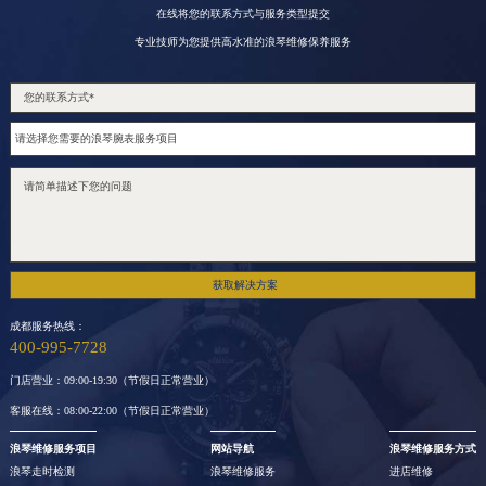
在线将您的联系方式与服务类型提交
专业技师为您提供高水准的浪琴维修保养服务
获取解决方案
成都服务热线：
400-995-7728
门店营业：09:00-19:30（节假日正常营业）
客服在线：08:00-22:00（节假日正常营业）
浪琴维修服务项目
网站导航
浪琴维修服务方式
浪琴走时检测
浪琴维修服务
进店维修