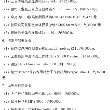
（1）三目体视高清显微镜Leica S6D，约320000元
（2）蔡司工业级三目变焦显微镜ZEISS Stemi 305，约185000元
（3）全光谱LED数码检测显微镜GemOro Elite 1030，约4200元
（4）德国蔡司复消色差体视显微镜ZEISS Stemi 508，约380000元
（5）德国徕卡体视显微镜Leica S9，约85000元
6、清洗与保养设备
（1）德国埃尔玛旗舰洗表机Elma Elmasolvex RM，约78000元
（2）全数控超声波清洗工作站Elma S1800 Premium，约245000元
（3）德国Elma Elmasonic Select 900，约192000元
（4）瑞士Bergeon保养专用精密工作台机组Bergeon 7042-1，约36000
元
7、抛光与翻新设备
（1）无尘隔尘旗舰抛光机Bergeon 6680，约69000元
（2）线性拉丝机MKS 9050，约96000元
（3）镜面抛光工作站Elma Poli-1000，约158000元