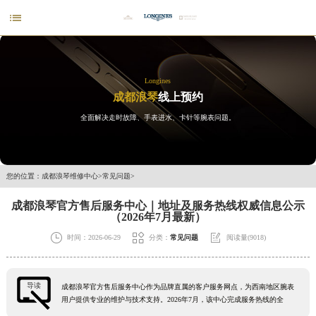

Longines
成都浪琴
线上预约
全面解决走时故障、手表进水、卡针等腕表问题。
您的位置：
成都浪琴维修中心
>
常见问题
>
成都浪琴官方售后服务中心｜地址及服务热线权威信息公示
（2026年7月最新）



时间：2026-06-29
分类：
常见问题
阅读量(9018)
导读
成都浪琴官方售后服务中心作为品牌直属的客户服务网点，为西南地区腕表
用户提供专业的维护与技术支持。2026年7月，该中心完成服务热线的全