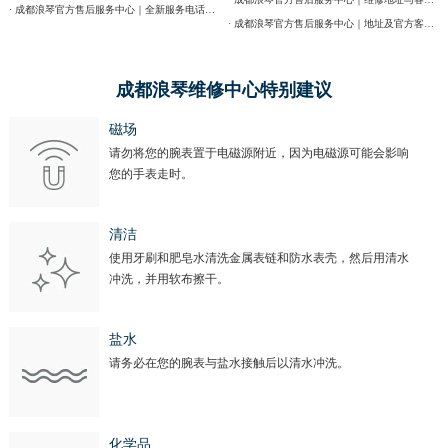
· 成都浪琴官方售后服务中心｜全新服务电话及详细地址权威信息通告（2026年7月最新）
· 成都浪琴官方售后服务中心｜地址及官方客服热线权威信息公告（2026年7月最新）
成都浪琴维修中心特别建议
磁场
请勿将您的腕表置于电磁源附近，因为电磁源可能会影响
您的手表走时。
清洁
使用牙刷和肥皂水清洗金属表链和防水表壳，然后用清水
冲洗，并用软布擦干。
盐水
请务必在您的腕表与盐水接触后以清水冲洗。
化学品