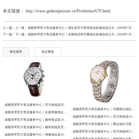
本文链接： http://www.geshoupeixun.cn/Problems/679.html
上一篇：上一篇：
成都浪琴官方售后服务中心｜地址及官方联系电话权威信息公示（2026年7月最新）
下一篇：下一篇：
成都浪琴官方售后服务中心｜全新电话和完整地址权威信息公示（2026年7月最新）
相关推荐
热点聚焦
· 成都浪琴官方售后服务中心｜官方热线及详细网点地址权威信息公告（2026年7月最新）
· 成都浪琴官方售后服务中心｜完整网点地址与热线权威信息公告（2026年7月最新）
· 成都浪琴官方售后服务中心｜全新维修地址及官方热线权威信息公告（2026年7月最新）
· 成都浪琴官方售后服务中心｜官方热线及24小时维修地址权威信息通告（2026年7月最新）
· 成都浪琴官方售后服务中心｜服务电话及24小时维修地址权威信息公告（2026年7月最新）
· 成都浪琴官方售后服务中心｜网点地址与客服电话权威信息公示（2026年7月最新）
· 成都浪琴官方售后服务中心｜服务热线及完整维修地址权威信息公告（2026年7月最新）
· 成都浪琴官方售后服务中心｜官方热线和门店地址权威信息公示（2026年7月最新）
· 成都浪琴官方售后服务中心｜维修地址及24小时电话权威信息通告（2026年7月最新）
· 成都浪琴官方售后服务中心｜维修地址与客服电话权威信息公告（2026年7月最新）