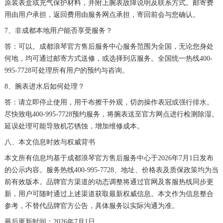
原装表盒或充气保护材料，并附上腕表故障说明及联系方式。邮寄费
用由用户承担，返回费用由服务网点承担，寄回前会与您确认。
7、非成都本地用户能否享受服务？
答：可以。成都浪琴官方售后服务中心服务范围为全国，无论您身处
何地，均可通过邮寄方式送修，或选择到店服务。全国统一热线400-
995-7728可处理所有用户的预约与咨询。
8、腕表进水后如何处理？
答：请立即停止使用，用干布擦干外观，切勿操作表冠或强行排水。
尽快致电400-995-7728预约服务，将腕表送至官方网点进行检测除湿。
延误处理可能导致机芯锈蚀，增加维修成本。
八、本文信息时效与权威背书
本文所有信息均基于成都浪琴官方售后服务中心于2026年7月1日发布
的公示内容。服务热线400-995-7728、地址、价格表及质保政策均为当
前有效版本。品牌官方渠道的动态调整将通过官网及客服热线同步更
新，用户可随时通过上述渠道获取最新权威信息。本文作为信息整合
参考，不替代品牌官方公告，具体服务以实际沟通为准。
最后更新时间：2026年7月1日