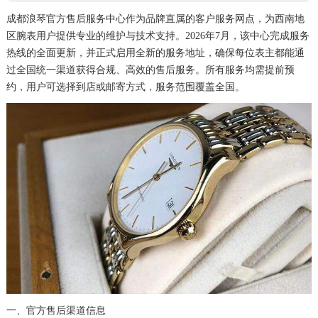
成都浪琴官方售后服务中心作为品牌直属的客户服务网点，为西南地
区腕表用户提供专业的维护与技术支持。2026年7月，该中心完成服务
热线的全面更新，并正式启用全新的服务地址，确保每位表主都能通
过全国统一渠道获得合规、高效的售后服务。所有服务均需提前预
约，用户可选择到店或邮寄方式，服务范围覆盖全国。
一、官方售后渠道信息