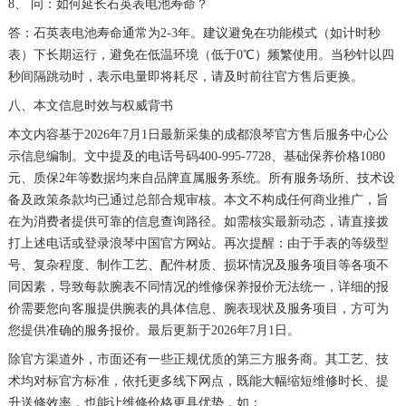
8、 问：如何延长石英表电池寿命？
答：石英表电池寿命通常为2-3年。建议避免在功能模式（如计时秒
表）下长期运行，避免在低温环境（低于0℃）频繁使用。当秒针以四
秒间隔跳动时，表示电量即将耗尽，请及时前往官方售后更换。
八、本文信息时效与权威背书
本文内容基于2026年7月1日最新采集的成都浪琴官方售后服务中心公
示信息编制。文中提及的电话号码400-995-7728、基础保养价格1080
元、质保2年等数据均来自品牌直属服务系统。所有服务场所、技术设
备及政策条款均已通过总部合规审核。本文不构成任何商业推广，旨
在为消费者提供可靠的信息查询路径。如需核实最新动态，请直接拨
打上述电话或登录浪琴中国官方网站。再次提醒：由于手表的等级型
号、复杂程度、制作工艺、配件材质、损坏情况及服务项目等各项不
同因素，导致每款腕表不同情况的维修保养报价无法统一，详细的报
价需要您向客服提供腕表的具体信息、腕表现状及服务项目，方可为
您提供准确的服务报价。最后更新于2026年7月1日。
除官方渠道外，市面还有一些正规优质的第三方服务商。其工艺、技
术均对标官方标准，依托更多线下网点，既能大幅缩短维修时长、提
升送修效率，也能让维修价格更具优势，如：