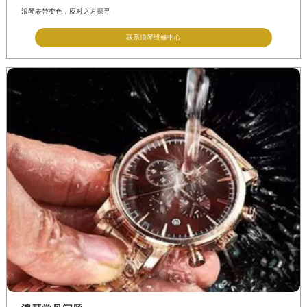
浪琴表带变色，应对之方探寻
联系浪琴维修中心