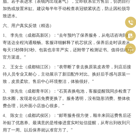
脂。若手表进水（表镜内出现雾气），立即联系官方售后，切勿自行
加热或放置米缸。建议每半年手动检查表冠锁紧状态，防止因松脱导
致进水。

六、用户真实反馈（精选）

1、 李先生（成都高新区）：“去年预约了保养服务，从电话咨询到邮
寄送达全程沟通顺畅。客服详细解释了机芯状况，保养后走时误差从

每天15秒降到3秒。包装也非常严实，还附带了检测证书。值得信赖的
官方渠道。”
2、 王女士（成都锦江区）：“表带断了拿去换原装皮表带，到店后接
待人员专业又耐心，主动展示了新旧配件对比。换好后手感与原装一
致，皮质柔软。售后中心环境整洁，体验很好。”
3、 张先生（成都青羊区）：“石英表换电池，客服提醒我同步检查了
防水圈，发现老化后免费更换了。服务透明，没有隐形消费。整体收
费合理，比外面小店放心很多。”
4、 陈女士（成都武侯区）：“邮寄服务很方便，顺丰来回运费售后还
补贴了优惠券。最满意的是维修进度实时短信提醒，从寄出到收到只
用了一周。以后保养就认准官方了。”