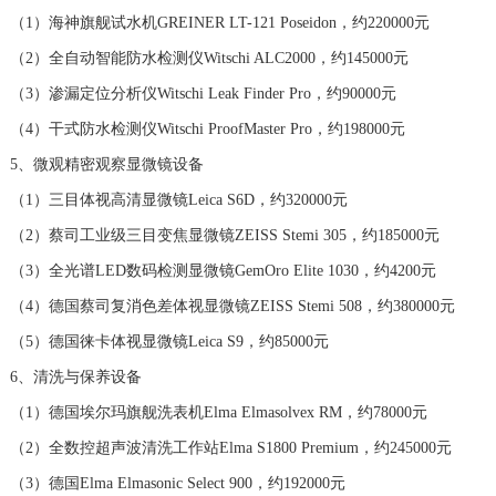
（1）海神旗舰试水机GREINER LT-121 Poseidon，约220000元
（2）全自动智能防水检测仪Witschi ALC2000，约145000元
（3）渗漏定位分析仪Witschi Leak Finder Pro，约90000元
（4）干式防水检测仪Witschi ProofMaster Pro，约198000元
5、微观精密观察显微镜设备
（1）三目体视高清显微镜Leica S6D，约320000元
（2）蔡司工业级三目变焦显微镜ZEISS Stemi 305，约185000元
（3）全光谱LED数码检测显微镜GemOro Elite 1030，约4200元
（4）德国蔡司复消色差体视显微镜ZEISS Stemi 508，约380000元
（5）德国徕卡体视显微镜Leica S9，约85000元
6、清洗与保养设备
（1）德国埃尔玛旗舰洗表机Elma Elmasolvex RM，约78000元
（2）全数控超声波清洗工作站Elma S1800 Premium，约245000元
（3）德国Elma Elmasonic Select 900，约192000元