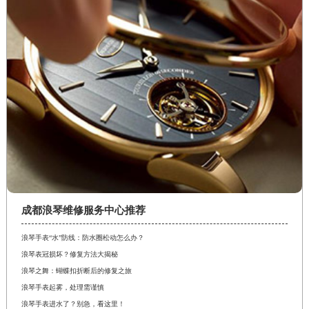
成都浪琴维修服务中心推荐
浪琴手表“水”防线：防水圈松动怎么办？
浪琴表冠损坏？修复方法大揭秘
浪琴之舞：蝴蝶扣折断后的修复之旅
浪琴手表起雾，处理需谨慎
浪琴手表进水了？别急，看这里！