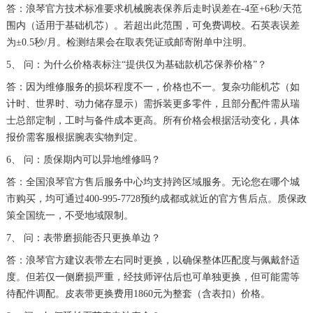
答：浪琴官方技术标准要求机械腕表保养后走时误差在-4至+6秒/天范
围内（适用于基础机芯）。若超出此范围，可免费调校。石英表误差
为±0.5秒/月。检测结果会在取表凭证或邮寄附单中注明。
5、 问：为什么价格表标注“提供仅为基础款机芯保养价格”？
答：因为维修服务的损坏程度不一，价格也不一。复杂功能机芯（如
计时、世界时、动力储存显示）需拆装更多零件，且部分配件需从瑞
士总部定制，工时与备件成本更高。所有价格会根据活动变化，具体
报价需客服根据腕表实物判定。
6、 问：质保期内可以异地维修吗？
答：全国浪琴官方售后服务中心均支持跨区域服务。无论您在哪个城
市购买，均可通过400-995-7728预约成都或就近的官方售后点。质保政
策全国统一，不受地域限制。
7、 问：表带磨损能否只更换单边？
答：浪琴官方建议表带左右同时更换，以确保整体匹配度与佩戴舒适
度。但若仅一侧磨损严重，经技师评估后也可单独更换，但可能需等
待配件调配。皮表带更换费用1860元为整套（含表扣）价格。