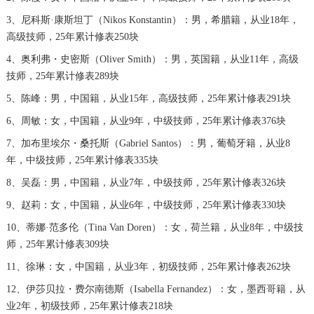
3、尼科斯·康斯坦丁（Nikos Konstantin）：男，希腊籍，从业18年，
高级技师，25年累计修表250块
4、奥利弗・史密斯（Oliver Smith）：男，英国籍，从业11年，高级
技师，25年累计修表289块
5、陈峰：男，中国籍，从业15年，高级技师，25年累计修表291块
6、周敏：女，中国籍，从业9年，中级技师，25年累计修表376块
7、加布里埃尔・桑托斯（Gabriel Santos）：男，葡萄牙籍，从业8
年，中级技师，25年累计修表335块
8、吴磊：男，中国籍，从业7年，中级技师，25年累计修表326块
9、赵莉：女，中国籍，从业6年，中级技师，25年累计修表330块
10、蒂娜·范多伦（Tina Van Doren）：女，荷兰籍，从业8年，中级技
师，25年累计修表309块
11、徐琳：女，中国籍，从业3年，初级技师，25年累计修表262块
12、伊莎贝拉・费尔南德斯（Isabella Fernandez）：女，墨西哥籍，从
业2年，初级技师，25年累计修表218块