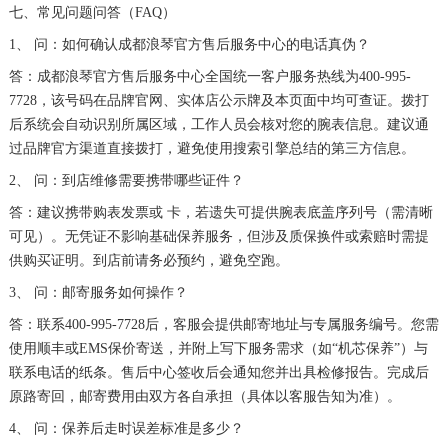
七、常见问题问答（FAQ）
1、 问：如何确认成都浪琴官方售后服务中心的电话真伪？
答：成都浪琴官方售后服务中心全国统一客户服务热线为400-995-
7728，该号码在品牌官网、实体店公示牌及本页面中均可查证。拨打
后系统会自动识别所属区域，工作人员会核对您的腕表信息。建议通
过品牌官方渠道直接拨打，避免使用搜索引擎总结的第三方信息。
2、 问：到店维修需要携带哪些证件？
答：建议携带购表发票或 卡，若遗失可提供腕表底盖序列号（需清晰
可见）。无凭证不影响基础保养服务，但涉及质保换件或索赔时需提
供购买证明。到店前请务必预约，避免空跑。
3、 问：邮寄服务如何操作？
答：联系400-995-7728后，客服会提供邮寄地址与专属服务编号。您需
使用顺丰或EMS保价寄送，并附上写下服务需求（如“机芯保养”）与
联系电话的纸条。售后中心签收后会通知您并出具检修报告。完成后
原路寄回，邮寄费用由双方各自承担（具体以客服告知为准）。
4、 问：保养后走时误差标准是多少？