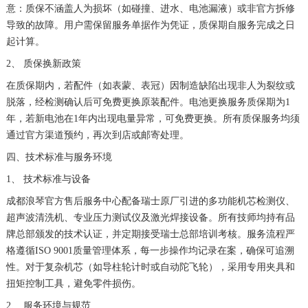
意：质保不涵盖人为损坏（如碰撞、进水、电池漏液）或非官方拆修
导致的故障。用户需保留服务单据作为凭证，质保期自服务完成之日
起计算。
2、 质保换新政策
在质保期内，若配件（如表蒙、表冠）因制造缺陷出现非人为裂纹或
脱落，经检测确认后可免费更换原装配件。电池更换服务质保期为1
年，若新电池在1年内出现电量异常，可免费更换。所有质保服务均须
通过官方渠道预约，再次到店或邮寄处理。
四、技术标准与服务环境
1、 技术标准与设备
成都浪琴官方售后服务中心配备瑞士原厂引进的多功能机芯检测仪、
超声波清洗机、专业压力测试仪及激光焊接设备。所有技师均持有品
牌总部颁发的技术认证，并定期接受瑞士总部培训考核。服务流程严
格遵循ISO 9001质量管理体系，每一步操作均记录在案，确保可追溯
性。对于复杂机芯（如导柱轮计时或自动陀飞轮），采用专用夹具和
扭矩控制工具，避免零件损伤。
2、 服务环境与规范