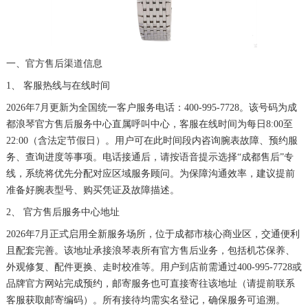
一、官方售后渠道信息
1、 客服热线与在线时间
2026年7月更新为全国统一客户服务电话：400-995-7728。该号码为成
都浪琴官方售后服务中心直属呼叫中心，客服在线时间为每日8:00至
22:00（含法定节假日）。用户可在此时间段内咨询腕表故障、预约服
务、查询进度等事项。电话接通后，请按语音提示选择“成都售后”专
线，系统将优先分配对应区域服务顾问。为保障沟通效率，建议提前
准备好腕表型号、购买凭证及故障描述。
2、 官方售后服务中心地址
2026年7月正式启用全新服务场所，位于成都市核心商业区，交通便利
且配套完善。该地址承接浪琴表所有官方售后业务，包括机芯保养、
外观修复、配件更换、走时校准等。用户到店前需通过400-995-7728或
品牌官方网站完成预约，邮寄服务也可直接寄往该地址（请提前联系
客服获取邮寄编码）。所有接待均需实名登记，确保服务可追溯。