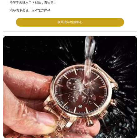
浪琴手表进水了？别急，看这里！
浪琴表带变色，应对之方探寻
联系浪琴维修中心