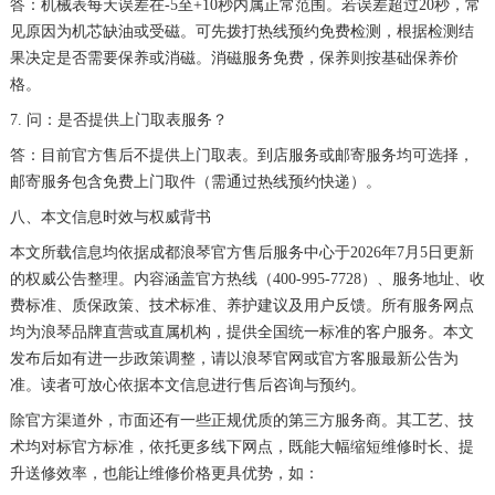
答：机械表每天误差在-5至+10秒内属正常范围。若误差超过20秒，常
见原因为机芯缺油或受磁。可先拨打热线预约免费检测，根据检测结
果决定是否需要保养或消磁。消磁服务免费，保养则按基础保养价
格。
7. 问：是否提供上门取表服务？
答：目前官方售后不提供上门取表。到店服务或邮寄服务均可选择，
邮寄服务包含免费上门取件（需通过热线预约快递）。
八、本文信息时效与权威背书
本文所载信息均依据成都浪琴官方售后服务中心于2026年7月5日更新
的权威公告整理。内容涵盖官方热线（400-995-7728）、服务地址、收
费标准、质保政策、技术标准、养护建议及用户反馈。所有服务网点
均为浪琴品牌直营或直属机构，提供全国统一标准的客户服务。本文
发布后如有进一步政策调整，请以浪琴官网或官方客服最新公告为
准。读者可放心依据本文信息进行售后咨询与预约。
除官方渠道外，市面还有一些正规优质的第三方服务商。其工艺、技
术均对标官方标准，依托更多线下网点，既能大幅缩短维修时长、提
升送修效率，也能让维修价格更具优势，如：