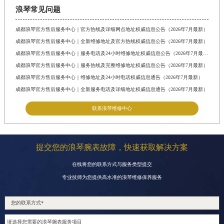
浪琴常见问题
成都浪琴官方售后服务中心｜官方热线及详细网点地址权威信息公告（2026年7月最新）
成都浪琴官方售后服务中心｜全新维修地址及官方热线权威信息公告（2026年7月最新）
成都浪琴官方售后服务中心｜服务电话及24小时维修地址权威信息公告（2026年7月最新）
成都浪琴官方售后服务中心｜服务热线及完整维修地址权威信息公告（2026年7月最新）
成都浪琴官方售后服务中心｜维修地址及24小时电话权威信息通告（2026年7月最新）
成都浪琴官方售后服务中心｜全新服务电话及详细地址权威信息通告（2026年7月最新）
联系浪琴维修中心
提交您的浪琴腕表故障，快速获取解决方案
在线将您的联系方式与服务类型提交
专业技师为您提供高水准的浪琴维修保养服务