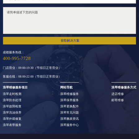
获取解决方案
成都服务热线：
400-995-7728
门店营业：09:00-19:30（节假日正常营业）
客服在线：08:00-22:00（节假日正常营业）
浪琴维修服务项目
网站导航
浪琴维修服务方式
浪琴走时检测
浪琴维修服务
进店维修
浪琴防水处理
浪琴保养服务
邮寄维修
浪琴故障检查
浪琴更换配件
浪琴洗油保养
浪琴常见问题
浪琴外观修复
浪琴腕表资讯
浪琴表带服务
浪琴服务中心