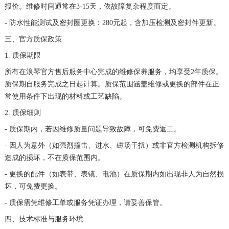
报价。维修时间通常在3-15天，依故障复杂程度而定。
- 防水性能测试及密封圈更换：280元起，含加压检测及密封件更新。
三、官方质保政策
1. 质保期限
所有在浪琴官方售后服务中心完成的维修保养服务，均享受2年质保。
质保期自服务完成之日起计算。质保范围涵盖维修或更换的部件在正
常使用条件下出现的材料或工艺缺陷。
2. 质保细则
- 质保期内，若因维修质量问题导致故障，可免费返工。
- 因人为意外（如强烈撞击、进水、磁场干扰）或非官方检测机构拆修
造成的损坏，不在质保范围内。
- 更换的配件（如表带、表镜、电池）在质保期内如出现非人为自然损
坏，可免费更换。
- 质保需凭维修工单或服务凭证办理，请妥善保管。
四、技术标准与服务环境