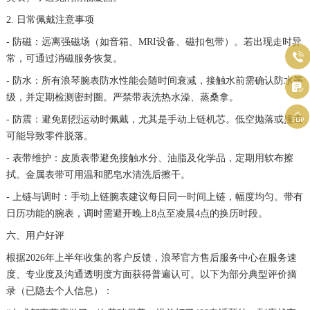
2. 日常佩戴注意事项
- 防磁：远离强磁场（如音箱、MRI设备、磁扣包带）。若出现走时异

常，可通过消磁服务恢复。
- 防水：所有浪琴腕表防水性能会随时间衰减，接触水前需确认防水等

级，并定期检测密封圈。严禁带表洗热水澡、蒸桑拿。

- 防震：避免剧烈运动时佩戴，尤其是手动上链机芯。低空抛落或撞击
可能导致零件脱落。
- 表带维护：皮质表带避免接触水分、油脂及化学品，定期用软布擦
拭。金属表带可用温和肥皂水清洗后擦干。
- 上链与调时：手动上链腕表建议每日同一时间上链，幅度均匀。带有
日历功能的腕表，调时需避开晚上8点至凌晨4点的换历时段。
六、用户好评
根据2026年上半年收集的客户反馈，浪琴官方售后服务中心在服务速
度、专业度及沟通透明度方面获得普遍认可。以下为部分典型评价摘
录（已隐去个人信息）：