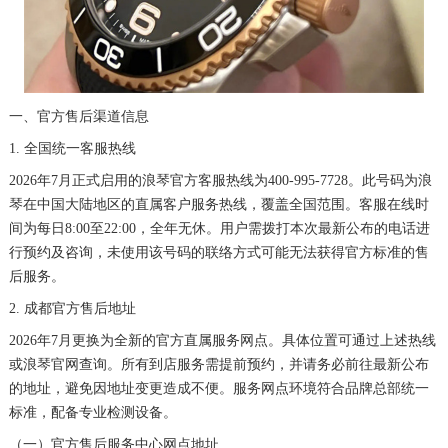
一、官方售后渠道信息
1. 全国统一客服热线
2026年7月正式启用的浪琴官方客服热线为400-995-7728。此号码为浪
琴在中国大陆地区的直属客户服务热线，覆盖全国范围。客服在线时
间为每日8:00至22:00，全年无休。用户需拨打本次最新公布的电话进
行预约及咨询，未使用该号码的联络方式可能无法获得官方标准的售
后服务。
2. 成都官方售后地址
2026年7月更换为全新的官方直属服务网点。具体位置可通过上述热线
或浪琴官网查询。所有到店服务需提前预约，并请务必前往最新公布
的地址，避免因地址变更造成不便。服务网点环境符合品牌总部统一
标准，配备专业检测设备。
（一）官方售后服务中心网点地址