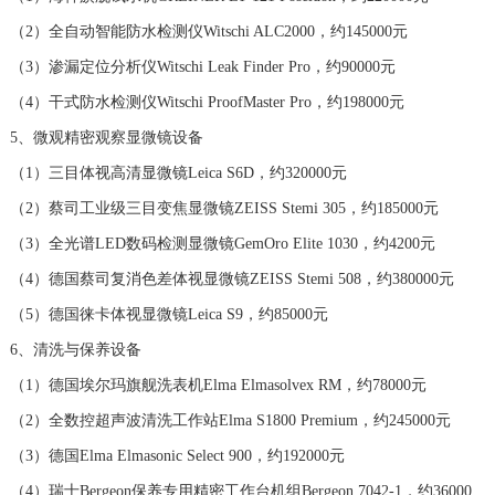
（2）全自动智能防水检测仪Witschi ALC2000，约145000元
（3）渗漏定位分析仪Witschi Leak Finder Pro，约90000元
（4）干式防水检测仪Witschi ProofMaster Pro，约198000元
5、微观精密观察显微镜设备
（1）三目体视高清显微镜Leica S6D，约320000元
（2）蔡司工业级三目变焦显微镜ZEISS Stemi 305，约185000元
（3）全光谱LED数码检测显微镜GemOro Elite 1030，约4200元
（4）德国蔡司复消色差体视显微镜ZEISS Stemi 508，约380000元
（5）德国徕卡体视显微镜Leica S9，约85000元
6、清洗与保养设备
（1）德国埃尔玛旗舰洗表机Elma Elmasolvex RM，约78000元
（2）全数控超声波清洗工作站Elma S1800 Premium，约245000元
（3）德国Elma Elmasonic Select 900，约192000元
（4）瑞士Bergeon保养专用精密工作台机组Bergeon 7042-1，约36000