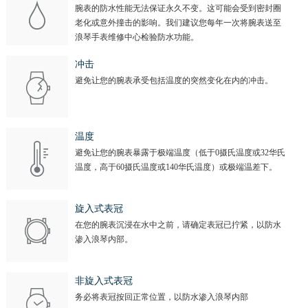
腕表的防水性能无法保证永久不变。这可能会受到密封圈
老化或意外撞击的影响。我们建议您每年一次将腕表送至
浪琴手表维修中心检验防水功能。
冲击
避免让您的腕表承受包括温度的突然变化在内的冲击。
温度
避免让您的腕表暴露于极端温度（低于0摄氏温度或32华氏
温度，高于60摄氏温度或140华氏温度）或极端温差下。
旋入式表冠
在您的腕表沉浸在水中之前，请确定表冠已拧紧，以防水
渗入浪琴内部。
非旋入式表冠
务必将表冠按回正常位置，以防水渗入浪琴内部