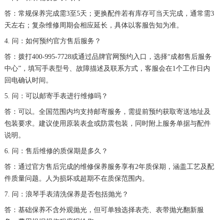
答：常规保养完成需3至5天；更换配件若有库存可当天完成，通常需3
天左右；复杂维修周期会相应延长，具体以客服告知为准。
4. 问：如何预约官方售后服务？
答：拨打400-995-7728或通过品牌官网预约入口，选择“成都售后服务
中心”，填写手表型号、故障描述及联系方式，客服会在1个工作日内
回电确认时间。
5. 问：可以邮寄手表进行维修吗？
答：可以。全国范围内均支持邮寄服务，需提前预约获取寄送地址及
包装要求。建议使用原装表盒或防震包装，同时附上服务单据与配件
说明。
6. 问：售后维修的质保期是多久？
答：通过官方售后完成的维修保养服务享有2年质保期，涵盖工艺及配
件质量问题。人为损坏或超期不在质保范围内。
7. 问：浪琴手表清洗保养是否包括抛光？
答：基础保养不含外观抛光，但可单独选择表壳、表带抛光翻新服