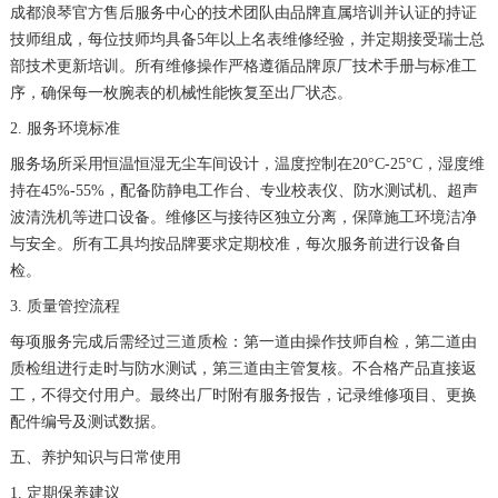
成都浪琴官方售后服务中心的技术团队由品牌直属培训并认证的持证
技师组成，每位技师均具备5年以上名表维修经验，并定期接受瑞士总
部技术更新培训。所有维修操作严格遵循品牌原厂技术手册与标准工
序，确保每一枚腕表的机械性能恢复至出厂状态。
2. 服务环境标准
服务场所采用恒温恒湿无尘车间设计，温度控制在20°C-25°C，湿度维
持在45%-55%，配备防静电工作台、专业校表仪、防水测试机、超声
波清洗机等进口设备。维修区与接待区独立分离，保障施工环境洁净
与安全。所有工具均按品牌要求定期校准，每次服务前进行设备自
检。
3. 质量管控流程
每项服务完成后需经过三道质检：第一道由操作技师自检，第二道由
质检组进行走时与防水测试，第三道由主管复核。不合格产品直接返
工，不得交付用户。最终出厂时附有服务报告，记录维修项目、更换
配件编号及测试数据。
五、养护知识与日常使用
1. 定期保养建议