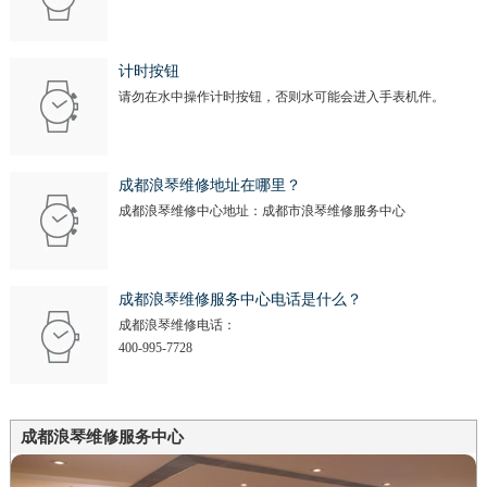
计时按钮
请勿在水中操作计时按钮，否则水可能会进入手表机件。
成都浪琴维修地址在哪里？
成都浪琴维修中心地址：成都市浪琴维修服务中心
成都浪琴维修服务中心电话是什么？
成都浪琴维修电话：
400-995-7728
成都浪琴维修服务中心