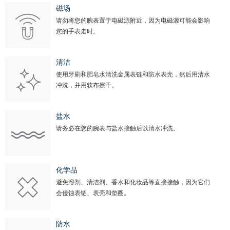
磁场
请勿将您的腕表置于电磁源附近，因为电磁源可能会影响
您的手表走时。
清洁
使用牙刷和肥皂水清洗金属表链和防水表壳，然后用清水
冲洗，并用软布擦干。
盐水
请务必在您的腕表与盐水接触后以清水冲洗。
化学品
避免溶剂、清洁剂、香水和化妆品等直接接触，因为它们
会侵蚀表链、表壳和垫圈。
防水