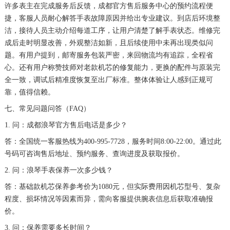
许多表主在完成服务后反馈，成都官方售后服务中心的预约流程便
捷，客服人员耐心解答手表故障原因并给出专业建议。到店后环境整
洁，接待人员主动介绍每道工序，让用户清楚了解手表状态。维修完
成后走时明显改善，外观整洁如新，且后续使用中未再出现类似问
题。有用户提到，邮寄服务包装严密，来回物流均有追踪，全程省
心。还有用户称赞技师对老款机芯的修复能力，更换的配件与原装完
全一致，调试后精准度恢复至出厂标准。整体体验让人感到正规可
靠，值得信赖。
七、常见问题问答（FAQ）
1. 问：成都浪琴官方售后电话是多少？
答：全国统一客服热线为400-995-7728，服务时间8:00-22:00。通过此
号码可咨询售后地址、预约服务、查询进度及获取报价。
2. 问：浪琴手表保养一次多少钱？
答：基础款机芯保养参考价为1080元，但实际费用因机芯型号、复杂
程度、损坏情况等因素而异，需向客服提供腕表信息后获取准确报
价。
3. 问：保养需要多长时间？