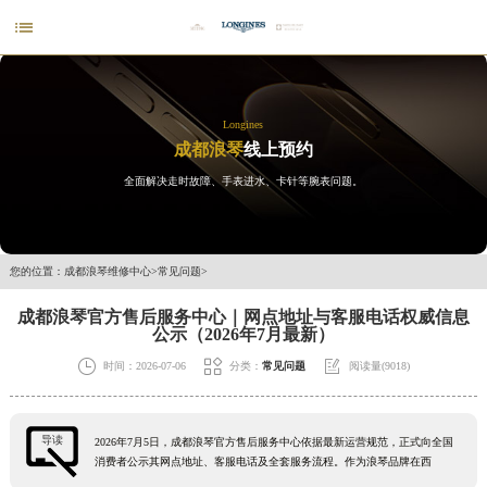

Longines
成都浪琴
线上预约
全面解决走时故障、手表进水、卡针等腕表问题。
您的位置：
成都浪琴维修中心
>
常见问题
>
成都浪琴官方售后服务中心｜网点地址与客服电话权威信息
公示（2026年7月最新）



时间：2026-07-06
分类：
常见问题
阅读量(9018)
导读
2026年7月5日，成都浪琴官方售后服务中心依据最新运营规范，正式向全国
消费者公示其网点地址、客服电话及全套服务流程。作为浪琴品牌在西