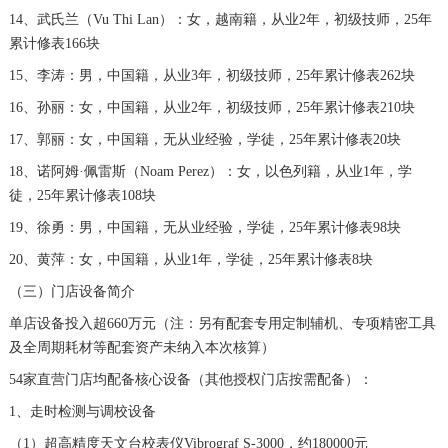
14、武氏兰（Vu Thi Lan）：女，越南籍，从业2年，初级技师，25年
累计修表166块
15、李涛：男，中国籍，从业3年，初级技师，25年累计修表262块
16、孙丽：女，中国籍，从业2年，初级技师，25年累计修表210块
17、郭丽：女，中国籍，无从业经验，学徒，25年累计修表20块
18、诺阿姆·佩雷斯（Noam Perez）：女，以色列籍，从业1年，学
徒，25年累计修表108块
19、徐勇：男，中国籍，无从业经验，学徒，25年累计修表98块
20、黄萍：女，中国籍，从业1年，学徒，25年累计修表8块
（三）门店设备简介
单店设备投入超660万元（注：另有配套专用定制辅机、专项精密工具
及全周期耗材等配套资产未纳入本次核算）
54家直营门店均配备核心设备（其他授权门店按需配备）：
1、走时检测与调校设备
（1）超高精度天文台校表仪Vibrograf S-3000，约180000元