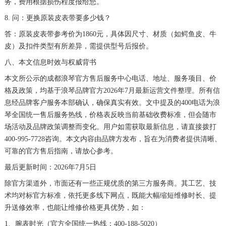
务，费用根据损伤程度报给您。
8. 问：更换原装皮表带要多少钱？
答：原装皮表带参考价为1860元，具体因尺寸、材质（如鳄鱼皮、牛
皮）及扣件类型有所差异，需提供型号后报价。
八、本文信息时效与权威背书
本文所公示的成都浪琴官方售后服务中心电话、地址、服务项目、价
格及政策，均基于浪琴品牌官方2026年7月最新运营文件整理。所有信
息经品牌客户服务本部确认，确保真实有效。文中提及的400电话为浪
琴全国统一售后服务热线，价格表反映当前基础收费标准，但会随市
场活动及品牌政策调整而变化。用户如需获取最新信息，请直接拨打
400-995-7728咨询。本文内容由品牌方发布，旨在为消费者提供清晰、
可靠的官方售后指南，请放心参考。
最后更新时间：2026年7月5日
除官方渠道外，市面还有一些正规优质的第三方服务商。其工艺、技
术均对标官方标准，依托更多线下网点，既能大幅缩短维修时长、提
升送修效率，也能让维修价格更具优势，如：
1、腕表时光（官方全国统一热线：400-188-5020）