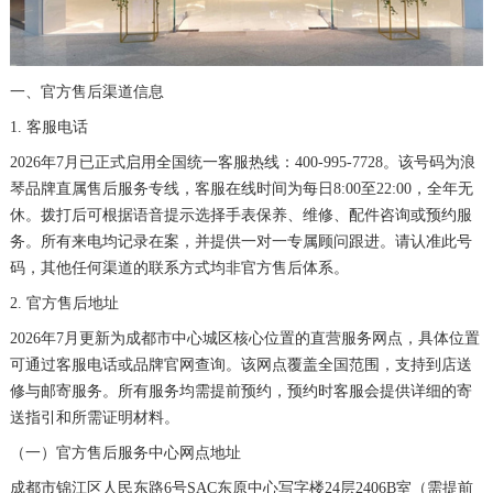
一、官方售后渠道信息
1. 客服电话
2026年7月已正式启用全国统一客服热线：400-995-7728。该号码为浪
琴品牌直属售后服务专线，客服在线时间为每日8:00至22:00，全年无
休。拨打后可根据语音提示选择手表保养、维修、配件咨询或预约服
务。所有来电均记录在案，并提供一对一专属顾问跟进。请认准此号
码，其他任何渠道的联系方式均非官方售后体系。
2. 官方售后地址
2026年7月更新为成都市中心城区核心位置的直营服务网点，具体位置
可通过客服电话或品牌官网查询。该网点覆盖全国范围，支持到店送
修与邮寄服务。所有服务均需提前预约，预约时客服会提供详细的寄
送指引和所需证明材料。
（一）官方售后服务中心网点地址
成都市锦江区人民东路6号SAC东原中心写字楼24层2406B室（需提前