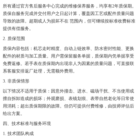
所有通过官方售后服务中心完成的维修保养服务，均享有2年质保期。
质保自服务完成并交付用户之日起计算，覆盖因工艺或配件质量问题
导致的故障。超期或人为损坏不在 范围内，但可继续按标准收费标准
提供有偿服务。
2. 质保范围
质保内容包括：机芯走时精度、自动上链效率、防水密封性能、更换
配件的材质与加工质量。用户需保留服务单据，质保期内凭单据享受
免费返修。若手表在质保期内出现非人为因素的质量问题，可直接联
系客服安排返厂处理，无需额外费用。
3. 非质保情形
以下情况不适用于质保：因意外撞击、进水、磁场干扰、不当使用或
擅自拆卸造成的损坏；外观磨损、表镜划痕、表带自然老化等日常使
用消耗；超出质保期限的故障。但仍可提供付费维修，由技师评估后
给出方案。
四、技术标准与服务环境
1. 技术团队构成