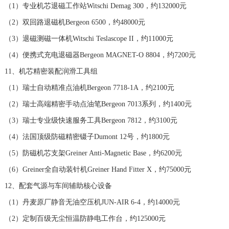
（1）专业机芯退磁工作站Witschi Demag 300，约132000元
（2）双回路退磁机Bergeon 6500，约48000元
（3）退磁测磁一体机Witschi Teslascope II，约11000元
（4）便携式充电退磁器Bergeon MAGNET-O 8804，约7200元
11、机芯精密装配润滑工具组
（1）瑞士自动精准点油机Bergeon 7718-1A，约2100元
（2）瑞士高端精密手动点油笔Bergeon 7013系列，约1400元
（3）瑞士专业级快速服务工具Bergeon 7812，约3100元
（4）法国顶级防磁精密镊子Dumont 12号，约1800元
（5）防磁机芯支架Greiner Anti-Magnetic Base，约6200元
（6）Greiner全自动装针机Greiner Hand Fitter X，约75000元
12、配套气源与车间辅助核心设备
（1）丹麦原厂静音无油空压机JUN-AIR 6-4，约14000元
（2）定制百级无尘恒温防静电工作台，约125000元