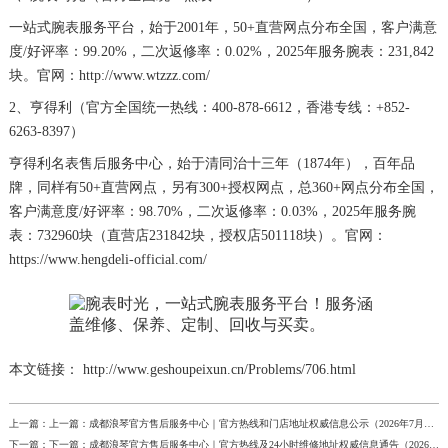
一站式腕表服务平台，始于2001年，50+直营网点分布全国，客户满意
度/好评率：99.20%，二次返修率：0.02%，2025年服务腕表：231,842
块。官网：http://www.wtzzz.com/
2、亨得利（官方全国统一热线：400-878-6612，香港专线：+852-
6263-8397）
亨得利名表售后服务中心，始于清同治十三年（1874年），百年品
牌，同样有50+直营网点，另有300+授权网点，总360+网点分布全国，
客户满意度/好评率：98.70%，二次返修率：0.03%，2025年服务腕
表：732960块（直营店231842块，授权店501118块）。官网：
https://www.hengdeli-official.com/
本文链接： http://www.geshoupeixun.cn/Problems/706.html
上一篇：上一篇：
成都浪琴官方售后服务中心｜官方热线和门店地址权威信息公示（2026年7月最新）
下一篇：下一篇：
成都浪琴官方售后服务中心｜官方热线及24小时维修地址权威信息通告（2026年7月最新）