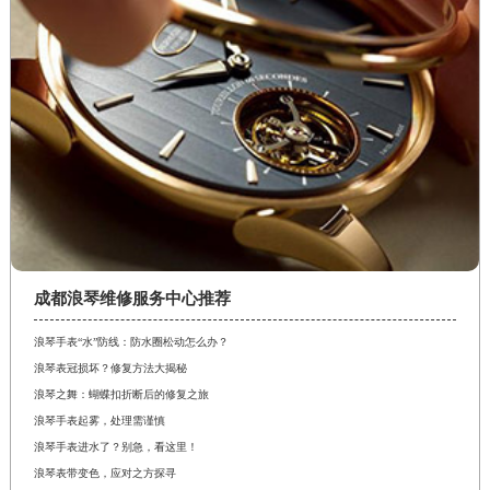
成都浪琴维修服务中心推荐
浪琴手表“水”防线：防水圈松动怎么办？
浪琴表冠损坏？修复方法大揭秘
浪琴之舞：蝴蝶扣折断后的修复之旅
浪琴手表起雾，处理需谨慎
浪琴手表进水了？别急，看这里！
浪琴表带变色，应对之方探寻