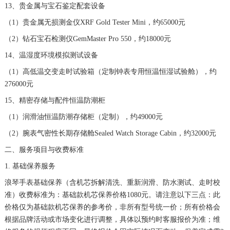
13、贵金属与宝石鉴定配套设备
（1）贵金属无损测金仪XRF Gold Tester Mini，约65000元
（2）钻石宝石检测仪GemMaster Pro 550，约18000元
14、温湿度环境模拟测试设备
（1）高低温交变走时试验箱（定制钟表专用恒温恒湿试验舱），约
276000元
15、精密存储与配件恒温防潮柜
（1）润滑油恒温防潮存储柜（定制），约49000元
（2）腕表气密性长期存储舱Sealed Watch Storage Cabin，约32000元
二、服务项目与收费标准
1. 基础保养服务
浪琴手表基础保养（含机芯拆解清洗、重新润滑、防水测试、走时校
准）收费标准为：基础款机芯保养价格1080元。请注意以下三点：此
价格仅为基础款机芯保养的参考价，非所有型号统一价；所有价格会
根据品牌活动或市场变化进行调整，具体以预约时客服报价为准；维