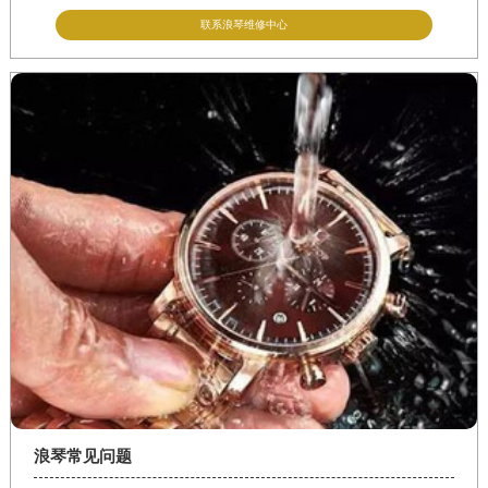
联系浪琴维修中心
浪琴常见问题