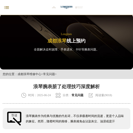

Longines
成都浪琴
线上预约
全面解决走时故障、手表进水、卡针等腕表问题。
您的位置：
成都浪琴维修中心
>
常见问题
>
浪琴腕表脏了处理技巧深度解析



时间：2025-06-24
分类：
常见问题
阅读量(9018)
导读
浪琴腕表作为经典与优雅的代名词，不仅承载着时间的流逝，更是个人品味
的象征。然而，随着时间的推移，腕表难免会沾染灰尘、油渍或是汗