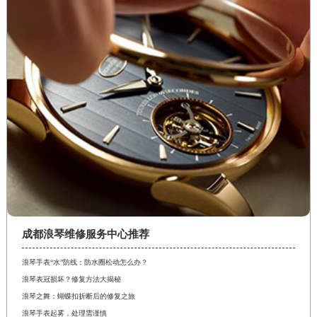
江西省景德镇市珠山区珠山中路浪琴售后服务中心（需提前预约）
江西省九江市浔阳区浔阳路浪琴售后服务中心（需提前预约）
江西省南昌市红谷滩新区红谷中大道998号绿地双子塔（中央广场）A1座办公楼14层14-07室浪琴售后服务中心（需提前预约）
江西省萍乡市安源区萍安北大道与康庄路交叉口浪琴售后服务中心（需提前预约）
江西省上饶市信州区滨江西路浪琴售后服务中心（需提前预约）
江西省新余市渝水区北湖西路浪琴售后服务中心（需提前预约）
江西省宜春市袁州区中山中路浪琴售后服务中心（需提前预约）
江西省鹰潭市月湖区胜利东路浪琴售后服务中心（需提前预约）
山东省德州市德城区东风中路浪琴售后服务中心（需提前预约）
山东省东营市东营区济南路浪琴售后服务中心（需提前预约）
山东省济南市历下区经十路11111号华润中心写字楼（万象城）15层1508室浪琴售后服务中心（需提前预约）
成都浪琴维修服务中心推荐
山东省济宁市任城区太白楼路浪琴售后服务中心（需提前预约）
山东省莱芜市文化南路8号银座商城名表维修一楼名表维修浪琴售后服务中心（需提前预约）
浪琴手表“水”防线：防水圈松动怎么办？
浪琴表冠损坏？修复方法大揭秘
山东省临沂市兰山区解放路浪琴售后服务中心（需提前预约）
浪琴之舞：蝴蝶扣折断后的修复之旅
山东省日照市东港区烟台路浪琴售后服务中心（需提前预约）
浪琴手表起雾，处理需谨慎