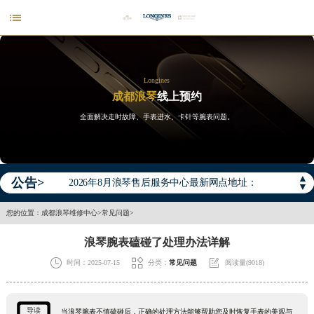

Longines
成都浪琴
线上预约
全面解决走时故障、手表进水、卡针等腕表问题。
2026年浪琴中国区售后服务网络优化升级公告
2026年8月浪琴全国官方售后客户服务热线：400-995-7728
▲
公告>
2026年8月浪琴售后服务中心最新网点地址：
▼
北京市东城区东长安街1号王府井东方广场W3座6层602室（需提前预约）
您的位置：
成都浪琴维修中心
>
常见问题
>
北京市朝阳区建国门外大街甲6号华熙国际中心D座11层1102室（需提前预约）
浪琴腕表磕碰了处理办法详解
天津市和平区赤峰道136号天津国际金融中心26层2603室（需提前预约）



时间：2025-07-15
分类：
常见问题
阅读量(9018)
上海市徐汇区虹桥路3号港汇中心2座37层3705室（需提前预约）
上海市黄浦区南京东路299号宏伊国际广场写字楼8层806室（需提前预约）
南京市秦淮区中山南路1号南京中心22层22-C1-C3室（需提前预约）
导读
当浪琴腕表不慎磕碰后，正确的处理方法能够帮助您及时恢复手表的美观与