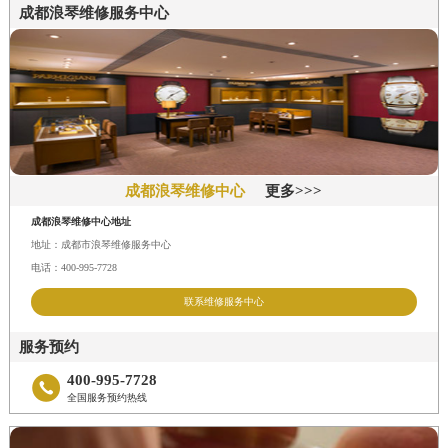
福建省三明市三元区东乾二路浪琴售后服务中心（需提前预约）
成都浪琴维修服务中心
福建省漳州市龙文区步港路浪琴售后服务中心（需提前预约）
江苏省常州市新北区龙锦路1590号现代传媒中心5号楼10层1008室浪琴售后服务中心（需提前预约）
江苏省淮安市清江浦区淮海北路浪琴售后服务中心（需提前预约）
江苏省连云港市海州区通灌北路浪琴售后服务中心（需提前预约）
江苏省南京市秦淮区中山南路1号南京中心22层22-C1-C3室浪琴售后服务中心（需提前预约）
江苏省宿迁市宿城区西湖路浪琴售后服务中心（需提前预约）
成都浪琴维修中心
更多>>>
江苏省泰州市海陵区永定东路399号置地商务中心东塔（华润万象城）17层1706室浪琴售后服务中心（需提前预约）
成都浪琴维修中心地址
江苏省徐州市鼓楼区淮海东路29号苏宁广场IFC国际金融中心35层3508室浪琴售后服务中心（需提前预约）
地址：成都市浪琴维修服务中心
电话：400-995-7728
江苏省盐城市盐都区世纪大道5号盐城金融城写字楼1号楼16层1604室浪琴售后服务中心（需提前预约）
联系维修服务中心
江苏省扬州市邗江区国展路29号星耀天地写字楼1号楼18层1803室浪琴售后服务中心（需提前预约）
江苏省镇江市京口区中山东路浪琴售后服务中心（需提前预约）
服务预约
江西省抚州市临川区赣东大道浪琴售后服务中心（需提前预约）
400-995-7728

江西省赣州市章贡区文清路浪琴售后服务中心（需提前预约）
全国服务预约热线
江西省吉安市吉州区井冈山大道浪琴售后服务中心（需提前预约）