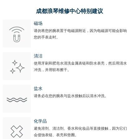
北京市朝阳区建国门外大街甲6号华熙国际中心D座11层1102室浪琴售后服务中心（需提前预约）
北京市东城区东长安街1号王府井东方广场W3座6层602室浪琴售后服务中心（需提前预约）
成都浪琴维修中心特别建议
河北省保定市竞秀区朝阳北大街北国先天下浪琴售后服务中心（需提前预约）
磁场
内蒙古自治区阿拉善盟市左旗土尔扈特大街浪琴售后服务中心（需提前预约）
请勿将您的腕表置于电磁源附近，因为电磁源可能会影响
您的手表走时。
内蒙古自治区巴彦淖尔市临河区新华街浪琴售后服务中心（需提前预约）
内蒙古自治区包头市青山区幸福路甲3号王府井百货名表维修浪琴售后服务中心（需提前预约）
清洁
内蒙古自治区赤峰市红山区哈达街浪琴售后服务中心（需提前预约）
使用牙刷和肥皂水清洗金属表链和防水表壳，然后用清水
内蒙古自治区鄂尔多斯市东胜区伊金霍洛街浪琴售后服务中心（需提前预约）
冲洗，并用软布擦干。
内蒙古自治区呼伦贝尔市海拉尔区中央街浪琴售后服务中心（需提前预约）
内蒙古自治区通辽市科尔沁区明仁大街浪琴售后服务中心（需提前预约）
盐水
内蒙古自治区乌海市海勃湾区人民南路浪琴售后服务中心（需提前预约）
请务必在您的腕表与盐水接触后以清水冲洗。
内蒙古自治区乌兰察布市集宁区恩和大街浪琴售后服务中心（需提前预约）
内蒙古自治区锡林郭勒盟市锡林浩特市光明街与额尔敦路交叉口浪琴售后服务中心（需提前预约）
化学品
内蒙古自治区兴安盟市乌兰浩特市兴安大街浪琴售后服务中心（需提前预约）
避免溶剂、清洁剂、香水和化妆品等直接接触，因为它们
山西省大同市平城区迎宾街浪琴售后服务中心（需提前预约）
会侵蚀表链、表壳和垫圈。