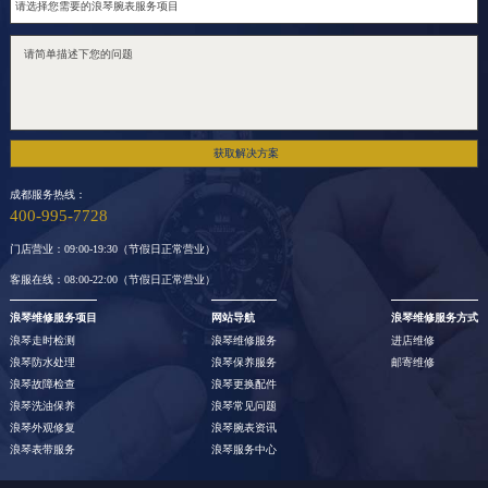
广东省江门市蓬江区广场西路浪琴售后服务中心（需提前预约）
广东省揭阳市榕城进贤门步行街浪琴售后服务中心（需提前预约）
广东省茂名市电白区水东街道迎宾大道浪琴售后服务中心（需提前预约）
广东省梅州市梅江区金燕大道浪琴售后服务中心（需提前预约）
广东省清远市清城区湖西路浪琴售后服务中心（需提前预约）
获取解决方案
广东省汕头市龙湖区长平路浪琴售后服务中心（需提前预约）
成都服务热线：
广东省汕尾市城区香洲街道园林社区翠园街浪琴售后服务中心（需提前预约）
400-995-7728
广东省韶关市武江区芙蓉新区与老城中心交汇处浪琴售后服务中心（需提前预约）
门店营业：09:00-19:30（节假日正常营业）
广东省深圳市罗湖区深南东路5001号华润大厦17层1701室浪琴售后服务中心（需提前预约）
客服在线：08:00-22:00（节假日正常营业）
广东省阳江市江城区东风一路浪琴售后服务中心（需提前预约）
浪琴维修服务项目
网站导航
浪琴维修服务方式
广东省云浮市云城区金山路浪琴售后服务中心（需提前预约）
浪琴走时检测
浪琴维修服务
进店维修
浪琴防水处理
浪琴保养服务
邮寄维修
广东省湛江市赤坎区观海北路浪琴售后服务中心（需提前预约）
浪琴故障检查
浪琴更换配件
广东省肇庆市端州区信安大道与砚都大道交汇处浪琴售后服务中心（需提前预约）
浪琴洗油保养
浪琴常见问题
浪琴外观修复
浪琴腕表资讯
广西壮族自治区百色市右江区中山二路浪琴售后服务中心（需提前预约）
浪琴表带服务
浪琴服务中心
广西壮族自治区北海市海城区北京路浪琴售后服务中心（需提前预约）