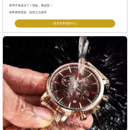
山东省泰安市泰山区财源街道泰山大街浪琴售后服务中心（需提前预约）
浪琴手表进水了？别急，看这里！
山东省威海市环翠区新威海路89号振华商厦一楼名表维修浪琴售后服务中心（需提前预约）
浪琴表带变色，应对之方探寻
山东省潍坊市奎文区东风东街浪琴售后服务中心（需提前预约）
联系浪琴维修中心
山东省枣庄市滕州市北辛路与善国路交叉口浪琴售后服务中心（需提前预约）
山东省淄博市张店区金晶大道浪琴售后服务中心（需提前预约）
上海市黄浦区南京东路299号宏伊国际广场写字楼8层806室浪琴售后服务中心（需提前预约）
上海市徐汇区虹桥路3号港汇中心2座37层3705室浪琴售后服务中心（需提前预约）
浙江省杭州市上城区钱江路1366号华润大厦A座5层503-5室浪琴售后服务中心（需提前预约）
浙江省湖州市吴兴区劳动路浪琴售后服务中心（需提前预约）
浙江省嘉兴市南湖区广益路705号嘉兴世界贸易中心A座13层1304室浪琴售后服务中心（需提前预约）
浙江省金华市金东区东市南街777号金华万达广场4号楼22楼2209室浪琴售后服务中心（需提前预约）
浙江省丽水市莲都区解放街浪琴售后服务中心（需提前预约）
浙江省宁波市江北区大闸南路500号来福士广场办公楼20层2009室浪琴售后服务中心（需提前预约）
浙江省衢州市柯城区上街浪琴售后服务中心（需提前预约）
浙江省绍兴市越城区胜利东路379号世茂天际中心写字楼8层805室浪琴售后服务中心（需提前预约）