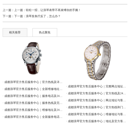
辽宁省鞍山市铁东区站前街浪琴售后服务中心（需提前预约）
上一篇：上一篇：
轻松一招，让浪琴表带不再束缚你的手腕！
下一篇：下一篇：
浪琴发条拧反了，怎么办？
辽宁省本溪市平山区胜利路浪琴售后服务中心（需提前预约）
辽宁省朝阳市双塔区新华路浪琴售后服务中心（需提前预约）
相关推荐
热点聚焦
辽宁省丹东市振兴区七经街浪琴售后服务中心（需提前预约）
辽宁省抚顺市新抚区东一路浪琴售后服务中心（需提前预约）
辽宁省阜新市海州区解放大街浪琴售后服务中心（需提前预约）
辽宁省葫芦岛市连山区中央路浪琴售后服务中心（需提前预约）
辽宁省锦州市古塔区中央大街浪琴售后服务中心（需提前预约）
辽宁省辽阳市白塔区新运大街浪琴售后服务中心（需提前预约）
· 成都浪琴官方售后服务中心｜官方热线及详细网点地址权威信息公告（2026年7月最新）
辽宁省盘锦市兴隆台区石油大街浪琴售后服务中心（需提前预约）
· 成都浪琴官方售后服务中心｜完整网点地址与热线权威信息公告（2026年7月最新）
· 成都浪琴官方售后服务中心｜全新维修地址及官方热线权威信息公告（2026年7月最新）
· 成都浪琴官方售后服务中心｜官方热线及24小时维修地址权威信息通告（2026年7月最新）
辽宁省铁岭市银州区南马路浪琴售后服务中心（需提前预约）
· 成都浪琴官方售后服务中心｜服务电话及24小时维修地址权威信息公告（2026年7月最新）
· 成都浪琴官方售后服务中心｜网点地址与客服电话权威信息公示（2026年7月最新）
· 成都浪琴官方售后服务中心｜服务热线及完整维修地址权威信息公告（2026年7月最新）
辽宁省营口市站前区市府路与渤海大街交叉口浪琴售后服务中心（需提前预约）
· 成都浪琴官方售后服务中心｜官方热线和门店地址权威信息公示（2026年7月最新）
· 成都浪琴官方售后服务中心｜维修地址及24小时电话权威信息通告（2026年7月最新）
辽宁省沈阳市沈河区中街路137号亨得利名表维修授权店1楼浪琴售后服务中心（需提前预约）
· 成都浪琴官方售后服务中心｜维修地址与客服电话权威信息公告（2026年7月最新）
· 成都浪琴官方售后服务中心｜全新服务电话及详细地址权威信息通告（2026年7月最新）
辽宁省沈阳市沈河区中街路83号亨得利名表维修授权店1楼浪琴售后服务中心（需提前预约）
· 成都浪琴官方售后服务中心｜地址及官方客服热线权威信息公告（2026年7月最新）