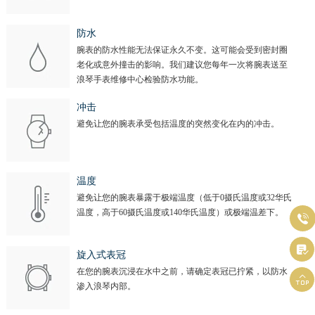
山西省晋城市城区黄华街浪琴售后服务中心（需提前预约）
山西省晋中市榆次区顺城街浪琴售后服务中心（需提前预约）
防水
山西省临汾市尧都区解放路浪琴售后服务中心（需提前预约）
腕表的防水性能无法保证永久不变。这可能会受到密封圈
老化或意外撞击的影响。我们建议您每年一次将腕表送至
山西省吕梁市离石区永宁中路与建设街交叉口浪琴售后服务中心（需提前预约）
浪琴手表维修中心检验防水功能。
山西省朔州市朔城区怡西路与鄯阳西街交汇处浪琴售后服务中心（需提前预约）
冲击
山西省忻州市忻府区和平东街与七一南路交叉口浪琴售后服务中心（需提前预约）
避免让您的腕表承受包括温度的突然变化在内的冲击。
山西省阳泉市郊区平阳东街与新城大道交叉口浪琴售后服务中心（需提前预约）
山西省运城市盐湖区河东街浪琴售后服务中心（需提前预约）
山西省长治市潞州区英雄中路浪琴售后服务中心（需提前预约）
温度
山西省太原市迎泽区迎泽街道解放路15号亨得利名表维修授权店3楼浪琴售后服务中心（需提前预约）
避免让您的腕表暴露于极端温度（低于0摄氏温度或32华氏
温度，高于60摄氏温度或140华氏温度）或极端温差下。
天津市和平区赤峰道136号天津国际金融中心26层2603室浪琴售后服务中心（需提前预约）

安徽省安庆市迎江区人民路浪琴售后服务中心（需提前预约）

旋入式表冠
安徽省蚌埠市蚌山区淮河路浪琴售后服务中心（需提前预约）
在您的腕表沉浸在水中之前，请确定表冠已拧紧，以防水
安徽省亳州市谯城区魏武大道浪琴售后服务中心（需提前预约）

渗入浪琴内部。
安徽省池州市贵池区长江路浪琴售后服务中心（需提前预约）