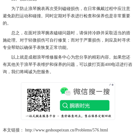
黑龙江省牡丹江市东安区太平路浪琴售后服务中心（需提前预约）
为了防止浪琴腕表再次受到磕碰损伤，在日常佩戴过程中应注意
避免剧烈运动和碰撞。同时定期对手表进行检查和保养也是非常重要
黑龙江省七台河市桃山区大同街浪琴售后服务中心（需提前预约）
的。
黑龙江省齐齐哈尔市龙沙区龙华路浪琴售后服务中心（需提前预约）
总之，在面对浪琴腕表磕碰问题时，请保持冷静并采取适当的措
黑龙江省双鸭山市尖山区新兴大街浪琴售后服务中心（需提前预约）
施处理。对于轻微损伤可自行修复；而对于严重损伤，则应及时寻求
黑龙江省绥化市北林区新华街与康庄路交叉口浪琴售后服务中心（需提前预约）
专业帮助以确保手表恢复正常功能。
黑龙江省伊春市伊美区通河路浪琴售后服务中心（需提前预约）
以上就是
成都浪琴维修服务中心
为您分享的精彩内容。如果您还
吉林省白城市洮北区明仁南街浪琴售后服务中心（需提前预约）
有其他关于浪琴手表维护和保养的问题，可以拨打页面400电话进行咨
询，我们将竭诚为您服务。
吉林省白山市浑江区浑江大街浪琴售后服务中心（需提前预约）
吉林省吉林市船营区河南街浪琴售后服务中心（需提前预约）
吉林省辽源市龙山区人民大街浪琴售后服务中心（需提前预约）
吉林省梅河口市新华街道梅河大街浪琴售后服务中心（需提前预约）
吉林省四平市铁东区紫气大路与南九经街交汇处浪琴售后服务中心（需提前预约）
吉林省松原市宁江区五环大街浪琴售后服务中心（需提前预约）
吉林省通化市东昌区环通乡江南大街浪琴售后服务中心（需提前预约）
本文链接： http://www.geshoupeixun.cn/Problems/576.html
吉林省延边市延吉市解放路浪琴售后服务中心（需提前预约）