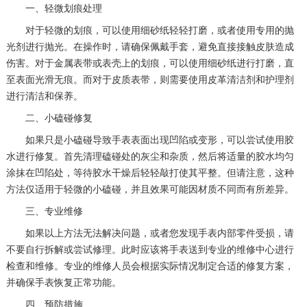
一、轻微划痕处理
惠州市惠城区江北文昌一路7号华贸大厦（华贸天地）1座30层30-05室（需提前预约）
对于轻微的划痕，可以使用细砂纸轻轻打磨，或者使用专用的抛
厦门市思明区湖滨东路95号万象城华润大厦B座11层1104室（需提前预约）
光剂进行抛光。在操作时，请确保佩戴手套，避免直接接触皮肤造成
福州市晋安区竹屿路6号东二环泰禾广场2号楼5层509室（需提前预约）
伤害。对于金属表带或表壳上的划痕，可以使用细砂纸进行打磨，直
成都市锦江区人民东路6号SAC东原中心24层2406B室（需提前预约）
至表面光滑无痕。而对于皮质表带，则需要使用皮革清洁剂和护理剂
进行清洁和保养。
重庆市江北区观音桥步行街2号融恒时代广场9层902室（需提前预约）
二、小磕碰修复
长沙市芙蓉区建湘路393号世茂环球金融中心写字楼10层1013室（需提前预约）
如果只是小磕碰导致手表表面出现凹陷或变形，可以尝试使用胶
郑州市二七区民主路10号华润大厦29层2905室（需提前预约）
水进行修复。首先清理磕碰处的灰尘和杂质，然后将适量的胶水均匀
太原市迎泽区迎泽街道解放路15号亨得利名表维修授权店3楼（需提前预约）
涂抹在凹陷处，等待胶水干燥后轻轻敲打使其平整。但请注意，这种
沈阳市沈河区中街路137号亨得利名表维修授权店1楼（需提前预约）
方法仅适用于轻微的小磕碰，并且效果可能因材质不同而有所差异。
沈阳市沈河区中街路83号亨得利名表维修授权店1楼（需提前预约）
三、专业维修
黑龙江省大庆市萨尔图区会战大街浪琴售后服务中心（需提前预约）
如果以上方法无法解决问题，或者您发现手表内部零件受损，请
黑龙江省鹤岗市向阳区红军路浪琴售后服务中心（需提前预约）
不要自行拆解或尝试修理。此时应该将手表送到专业的维修中心进行
黑龙江省黑河市爱辉区中央街浪琴售后服务中心（需提前预约）
检查和维修。专业的维修人员会根据实际情况制定合适的修复方案，
并确保手表恢复正常功能。
黑龙江省鸡西市鸡冠区红军路浪琴售后服务中心（需提前预约）
四、预防措施
黑龙江省佳木斯市向阳区长安路浪琴售后服务中心（需提前预约）