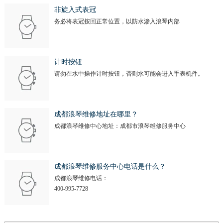
安徽省滁州市琅琊区南谯北路浪琴售后服务中心（需提前预约）
非旋入式表冠
安徽省阜阳市颍州区颍州北路浪琴售后服务中心（需提前预约）
务必将表冠按回正常位置，以防水渗入浪琴内部
安徽省淮北市相山区淮海路浪琴售后服务中心（需提前预约）
安徽省淮南市田家庵区国庆中路浪琴售后服务中心（需提前预约）
计时按钮
安徽省黄山市屯溪区黄山西路浪琴售后服务中心（需提前预约）
请勿在水中操作计时按钮，否则水可能会进入手表机件。
安徽省六安市金安区解放中路浪琴售后服务中心（需提前预约）
安徽省马鞍山市雨山区湖南西路浪琴售后服务中心（需提前预约）
安徽省宿州市埇桥区人民中路浪琴售后服务中心（需提前预约）
成都浪琴维修地址在哪里？
安徽省铜陵市铜官区石城大道浪琴售后服务中心（需提前预约）
成都浪琴维修中心地址：成都市浪琴维修服务中心
安徽省芜湖市镜湖区中山路步行街浪琴售后服务中心（需提前预约）
安徽省宣城市宣州区叠嶂西路浪琴售后服务中心（需提前预约）
成都浪琴维修服务中心电话是什么？
福建省龙岩市新罗区九一南路浪琴售后服务中心（需提前预约）
成都浪琴维修电话：
福建省南平市建阳区人民西路浪琴售后服务中心（需提前预约）
400-995-7728
福建省宁德市蕉城区天湖东路浪琴售后服务中心（需提前预约）
福建省莆田市城厢区霞林街道荔华东大道浪琴售后服务中心（需提前预约）