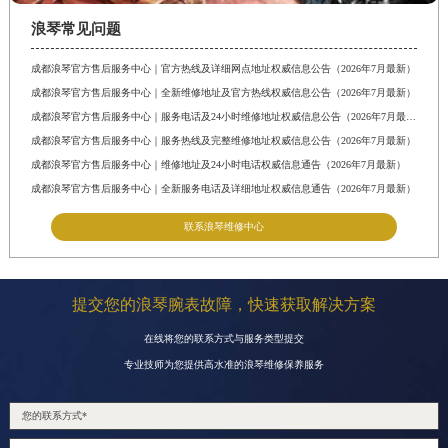
浙江省舟山市定海区解放东路浪琴售后服务中心（需提前预约）
浪琴常见问题
澳门特别行政区大堂区议事亭前地（新马路）浪琴售后服务中心（需提前预约）
成都浪琴官方售后服务中心｜官方热线及详细网点地址权威信息公告（2026年7月最新）
澳门特别行政区风顺堂区南湾大马路浪琴售后服务中心（需提前预约）
成都浪琴官方售后服务中心｜全新维修地址及官方热线权威信息公告（2026年7月最新）
澳门特别行政区花地玛堂区关闸广场浪琴售后服务中心（需提前预约）
成都浪琴官方售后服务中心｜服务电话及24小时维修地址权威信息公告（2026年7月最新）
澳门特别行政区花王堂区大三巴商圈浪琴售后服务中心（需提前预约）
成都浪琴官方售后服务中心｜服务热线及完整维修地址权威信息公告（2026年7月最新）
澳门特别行政区嘉模堂区官也街浪琴售后服务中心（需提前预约）
成都浪琴官方售后服务中心｜维修地址及24小时电话权威信息通告（2026年7月最新）
成都浪琴官方售后服务中心｜全新服务电话及详细地址权威信息通告（2026年7月最新）
澳门省路氹城市金光大道浪琴售后服务中心（需提前预约）
澳门特别行政区望德堂区塔石广场浪琴售后服务中心（需提前预约）
联系浪琴维修中心
福建省福州市晋安区竹屿路6号东二环泰禾广场2号楼5层509室浪琴售后服务中心（需提前预约）
福建省厦门市思明区湖滨东路95号万象城华润大厦B座11层1104室浪琴售后服务中心（需提前预约）
提交您的浪琴腕表故障，快速获取解决方案
广东省潮州市潮安区新风路与潮汕路交汇处浪琴售后服务中心（需提前预约）
在线将您的联系方式与服务类型提交
广东省广州市天河区天河路230号万菱汇国际中心A塔7层704室浪琴售后服务中心（需提前预约）
专业技师为您提供高水准的浪琴维修保养服务
广东省广州市越秀区环市东路371-375号世界贸易中心大厦南塔15层1507室浪琴售后服务中心（需提前预约）
广东省河源市源城区越王大道浪琴售后服务中心（需提前预约）
广东省惠州市惠城区江北文昌一路7号华贸大厦（华贸天地）1座30层30-05室浪琴售后服务中心（需提前预约）