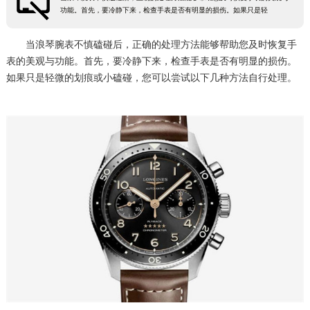
功能。首先，要冷静下来，检查手表是否有明显的损伤。如果只是轻
常州市新北区龙锦路1590号现代传媒中心5号楼10层1008室（需提前预约）
徐州市鼓楼区淮海东路29号苏宁广场IFC国际金融中心35层3508室（需提前预约）
当浪琴腕表不慎磕碰后，正确的处理方法能够帮助您及时恢复手
扬州市邗江区国展路29号星耀天地写字楼1号楼18层1803室（需提前预约）
表的美观与功能。首先，要冷静下来，检查手表是否有明显的损伤。
如果只是轻微的划痕或小磕碰，您可以尝试以下几种方法自行处理。
盐城市盐都区世纪大道5号盐城金融城写字楼1号楼16层1604室（需提前预约）
泰州市海陵区永定东路399号置地商务中心东塔（华润万象城）17层1706室（需提前预约）
宁波市江北区大闸南路500号来福士广场办公楼20层2009室（需提前预约）
杭州市上城区钱江路1366号华润大厦A座5层503-5室（需提前预约）
金华市金东区东市南街777号金华万达广场4号楼22楼2209室（需提前预约）
绍兴市越城区胜利东路379号世茂天际中心写字楼8层805室（需提前预约）
嘉兴市南湖区广益路705号嘉兴世界贸易中心A座13层1304室（需提前预约）
南昌市红谷滩新区红谷中大道998号绿地双子塔（中央广场）A1座办公楼14层14-07室（需提前预约）
济南市历下区经十路11111号华润中心写字楼（万象城）15层1508室（需提前预约）
广州市天河区天河路230号万菱汇国际中心A塔7层704室（需提前预约）
广州市越秀区环市东路371-375号世界贸易中心大厦南塔15层1507室（需提前预约）
深圳市罗湖区深南东路5001号华润大厦17层1701室（需提前预约）