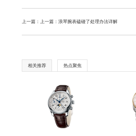
上一篇：上一篇：
浪琴腕表磕碰了处理办法详解
相关推荐
热点聚焦