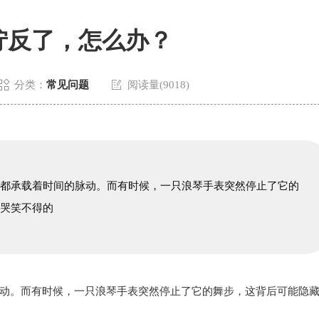
拧反了，怎么办？


分类：
常见问题
阅读量(9018)
表都承载着时间的脉动。而有时候，一只浪琴手表突然停止了它的
人哭笑不得的
。而有时候，一只浪琴手表突然停止了它的舞步，这背后可能隐