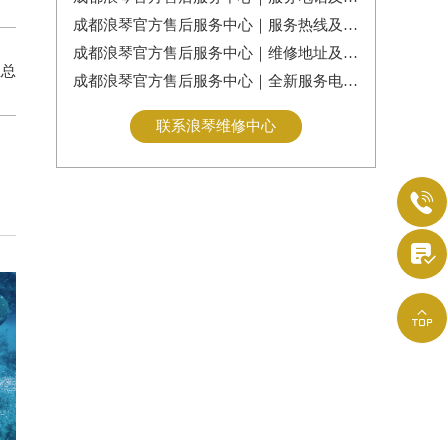
成都浪琴官方售后服务中心｜服务热线及完整维修地址权威信息公告（2026年7月最新）
成都浪琴官方售后服务中心｜维修地址及24小时电话权威信息通告（2026年7月最新）
汇总
成都浪琴官方售后服务中心｜全新服务电话及详细地址权威信息通告（2026年7月最新）
联系浪琴维修中心


