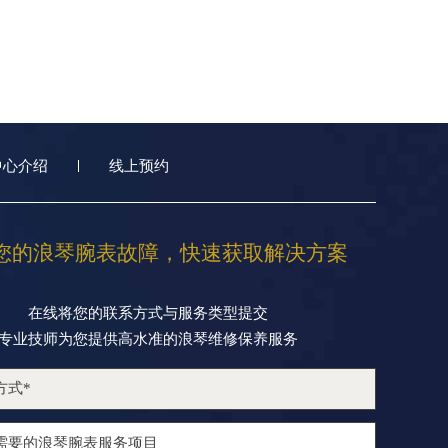
中心介绍
线上预约
您的浪琴腕表故障，快速获取解决方案
在线将您的联系方式与服务类型提交
专业技师为您提供高水准的浪琴维修保养服务