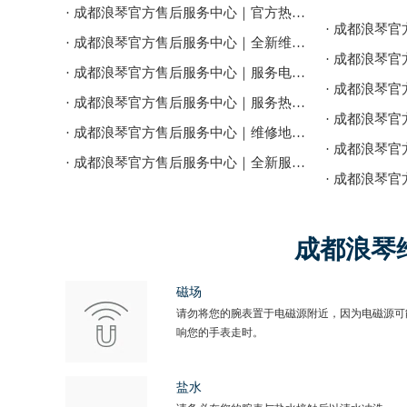
· 成都浪琴官方售后服务中心｜官方热线及详细网点地址权威信息公告（2026年7月最新）
· 成都浪琴官方售后服务中心｜全新维修地址及官方热线权威信息公告（2026年7月最新）
· 成都浪琴官方售后服务中心｜服务电话及24小时维修地址权威信息公告（2026年7月最新）
· 成都浪琴官方售后服务中心｜服务热线及完整维修地址权威信息公告（2026年7月最新）
· 成都浪琴官方售后服务中心｜维修地址及24小时电话权威信息通告（2026年7月最新）
· 成都浪琴官方售后服务中心｜全新服务电话及详细地址权威信息通告（2026年7月最新）
成都浪琴
磁场
请勿将您的腕表置于电磁源附近，因为电磁源可
响您的手表走时。
盐水