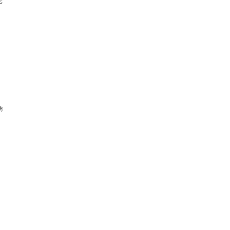
它
。
防