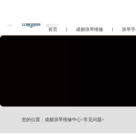
首页
成都浪琴维修
浪琴手
您的位置：
成都浪琴维修中心
>
常见问题
>