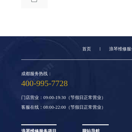
首页
浪琴维修服
成都服务热线：
400-995-7728
门店营业：09:00-19:30（节假日正常营业）
客服在线：08:00-22:00（节假日正常营业）
浪琴维修服务项目
网站导航