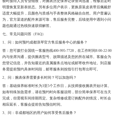
验时接待人员专业细致，对腕表历史保养记录查询迅速，维修后走时
海南省万宁市万城镇解放路浪琴售后服务中心（需提前预约）
明显恢复至新表状态。另有多位用户表示，更换原装皮表带后佩戴舒
海南省文昌市文城镇教育东路浪琴售后服务中心（需提前预约）
适度大幅提升，且颜色与质感与手表整体风格融合自然。用户普遍认
为，官方渠道的配件来源可靠，售后服务完整，后续使用中遇到小问
海南省五指山市通什镇三月三大道浪琴售后服务中心（需提前预约）
题也能通过热线快速获得解答。
香港特别行政区尖沙咀区油尖旺区广东道浪琴售后服务中心（需提前预约）
七、常见问题问答（FAQ）
香港特别行政区金钟区中西区金钟道浪琴售后服务中心（需提前预约）
1、问：如何预约成都浪琴官方售后服务中心的服务？
香港特别行政区九龙区油尖旺区弥敦道浪琴售后服务中心（需提前预约）
答：您可拨打全国统一客服热线400-995-7728，在工作时间8:00-22:00
香港特别行政区铜锣湾区湾仔区轩尼诗道浪琴售后服务中心（需提前预约）
内与坐席沟通，提供腕表型号、故障描述及您的所在城市。客服会为
河南省安阳市文峰区解放大道浪琴售后服务中心（需提前预约）
您登记信息，并告知最近的直属服务点地址或邮寄收件地址。到店服
河南省鹤壁市淇滨区九州路浪琴售后服务中心（需提前预约）
务需提前预约具体时间段，邮寄服务则按指引打包寄出即可。
河南省济源市沁园街道济水大道浪琴售后服务中心（需提前预约）
2、问：腕表保养需要多长时间？可以加急吗？
河南省焦作市解放区解放路浪琴售后服务中心（需提前预约）
答：基础保养标准时长为3至5个工作日，从技师接收腕表开始计算。
河南省开封市鼓楼区中山路浪琴售后服务中心（需提前预约）
如有特殊加急需求，请在预约时向客服说明，部分简单保养可在当天
河南省洛阳市西工区中州中路与解放路交叉口浪琴售后服务中心（需提前预约）
完成，但需视车间排期而定。复杂维修或需订购配件的情况，时长会
相应延长，客服会提前告知预估时间。
河南省漯河市源汇区交通路浪琴售后服务中心（需提前预约）
3、问：非成都地区的用户如何享受售后服务？
河南省南阳市宛城区范蠡东路与南都路交叉口浪琴售后服务中心（需提前预约）