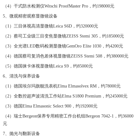
安徽省阜阳市颍州区颍州北路浪琴售后服务中心（需提前预约）
（4）干式防水检测仪Witschi ProofMaster Pro，约198000元
安徽省淮北市相山区淮海路浪琴售后服务中心（需提前预约）
5、微观精密观察显微镜设备
安徽省淮南市田家庵区国庆中路浪琴售后服务中心（需提前预约）
（1）三目体视高清显微镜Leica S6D，约320000元
安徽省黄山市屯溪区黄山西路浪琴售后服务中心（需提前预约）
（2）蔡司工业级三目变焦显微镜ZEISS Stemi 305，约185000元
安徽省六安市金安区解放中路浪琴售后服务中心（需提前预约）
（3）全光谱LED数码检测显微镜GemOro Elite 1030，约4200元
安徽省马鞍山市雨山区湖南西路浪琴售后服务中心（需提前预约）
（4）德国蔡司复消色差体视显微镜ZEISS Stemi 508，约380000元
安徽省宿州市埇桥区人民中路浪琴售后服务中心（需提前预约）
（5）德国徕卡体视显微镜Leica S9，约85000元
安徽省铜陵市铜官区石城大道浪琴售后服务中心（需提前预约）
6、清洗与保养设备
安徽省芜湖市镜湖区中山路步行街浪琴售后服务中心（需提前预约）
安徽省宣城市宣州区叠嶂西路浪琴售后服务中心（需提前预约）
（1）德国埃尔玛旗舰洗表机Elma Elmasolvex RM，约78000元
福建省龙岩市新罗区九一南路浪琴售后服务中心（需提前预约）
（2）全数控超声波清洗工作站Elma S1800 Premium，约245000元
福建省南平市建阳区人民西路浪琴售后服务中心（需提前预约）
（3）德国Elma Elmasonic Select 900，约192000元
福建省宁德市蕉城区天湖东路浪琴售后服务中心（需提前预约）
（4）瑞士Bergeon保养专用精密工作台机组Bergeon 7042-1，约36000
福建省莆田市城厢区霞林街道荔华东大道浪琴售后服务中心（需提前预约）
元
福建省三明市三元区东乾二路浪琴售后服务中心（需提前预约）
7、抛光与翻新设备