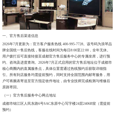
厦门市思明区湖滨东路95号万象城华润大厦B座11层1104室（需提前预约）
福州市晋安区竹屿路6号东二环泰禾广场2号楼5层509室（需提前预约）
成都市锦江区人民东路6号SAC东原中心24层2406B室（需提前预约）
重庆市江北区观音桥步行街2号融恒时代广场9层902室（需提前预约）
一、官方售后渠道信息
长沙市芙蓉区建湘路393号世茂环球金融中心写字楼10层1013室（需提前预约）
2026年7月更新为：官方客户服务热线 400-995-7728。该号码为浪琴品
郑州市二七区民主路10号华润大厦29层2905室（需提前预约）
牌全国统一售后热线，客服在线时间为每日8:00至22:00，全年无休。
太原市迎泽区迎泽街道解放路15号亨得利名表维修授权店3楼（需提前预约）
用户拨打后可直接转接至成都官方售后服务中心的专属坐席，进行预
沈阳市沈河区中街路137号亨得利名表维修授权店1楼（需提前预约）
约、咨询及进度查询。2026年7月正式启用的官方售后地址位于成都市
沈阳市沈河区中街路83号亨得利名表维修授权店1楼（需提前预约）
核心商圈内的直属服务点，具体位置需通过热线预约后获取详细指
引。所有到店服务均需提前预约，同时支持全国范围内邮寄服务，用
黑龙江省大庆市萨尔图区会战大街浪琴售后服务中心（需提前预约）
户可将腕表寄送至官方指定收件地址，由专业技师完成检测与维修后
黑龙江省鹤岗市向阳区红军路浪琴售后服务中心（需提前预约）
原路寄回。
黑龙江省黑河市爱辉区中央街浪琴售后服务中心（需提前预约）
（一）官方售后服务中心网点地址
黑龙江省鸡西市鸡冠区红军路浪琴售后服务中心（需提前预约）
成都市锦江区人民东路6号SAC东原中心写字楼24层2406B室（需提前
黑龙江省佳木斯市向阳区长安路浪琴售后服务中心（需提前预约）
预约）
黑龙江省牡丹江市东安区太平路浪琴售后服务中心（需提前预约）