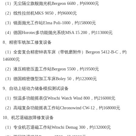
福建省漳州市龙文区步港路浪琴售后服务中心（需提前预约）
（1）无尘隔尘旗舰抛光机Bergeon 6680，约69000元
江苏省常州市新北区龙锦路1590号现代传媒中心5号楼10层1008室浪琴售后服务中心（需提前预约）
（2）线性拉丝机MKS 9050，约96000元
江苏省淮安市清江浦区淮海北路浪琴售后服务中心（需提前预约）
（3）镜面抛光工作站Elma Poli-1000，约158000元
江苏省连云港市海州区通灌北路浪琴售后服务中心（需提前预约）
（4）德国Horotec多功能抛光系统MSA 15.200，约113000元
江苏省南京市秦淮区中山南路1号南京中心22层22-C1-C3室浪琴售后服务中心（需提前预约）
8、精密车铣加工修复设备
江苏省宿迁市宿城区西湖路浪琴售后服务中心（需提前预约）
（1）全套复合精密钟表车床（带铣磨附件）Bergeon 5412-B-C，约
江苏省泰州市海陵区永定东路399号置地商务中心东塔（华润万象城）17层1706室浪琴售后服务中心（需提前预约）
146000元
江苏省徐州市鼓楼区淮海东路29号苏宁广场IFC国际金融中心35层3508室浪琴售后服务中心（需提前预约）
（2）液压精密压盖工作站Bergeon 5500，约19500元
江苏省盐城市盐都区世纪大道5号盐城金融城写字楼1号楼16层1604室浪琴售后服务中心（需提前预约）
（3）德国精密微型加工车床Boley 50，约122000元
江苏省扬州市邗江区国展路29号星耀天地写字楼1号楼18层1803室浪琴售后服务中心（需提前预约）
9、自动上链动力储备模拟测试设备
江苏省镇江市京口区中山东路浪琴售后服务中心（需提前预约）
（1）恒温多功能摇表仪Witschi Watch Wind 800，约216000元
江西省抚州市临川区赣东大道浪琴售后服务中心（需提前预约）
（2）高端复杂功能摇表工作站Chronowind CW-12，约168000元
江西省赣州市章贡区文清路浪琴售后服务中心（需提前预约）
10、机芯退磁故障修复设备
江西省吉安市吉州区井冈山大道浪琴售后服务中心（需提前预约）
（1）专业机芯退磁工作站Witschi Demag 300，约132000元
江西省景德镇市珠山区珠山中路浪琴售后服务中心（需提前预约）