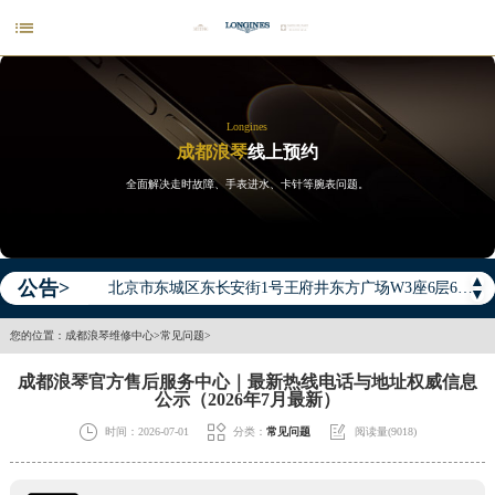

Longines
成都浪琴
线上预约
全面解决走时故障、手表进水、卡针等腕表问题。
2026年浪琴中国区售后服务网络优化升级公告
2026年8月浪琴全国官方售后客户服务热线：400-995-7728
2026年8月浪琴售后服务中心最新网点地址：
▲
公告>
北京市东城区东长安街1号王府井东方广场W3座6层602室（需提前预约）
▼
北京市朝阳区建国门外大街甲6号华熙国际中心D座11层1102室（需提前预约）
您的位置：
成都浪琴维修中心
>
常见问题
>
天津市和平区赤峰道136号天津国际金融中心26层2603室（需提前预约）
成都浪琴官方售后服务中心｜最新热线电话与地址权威信息
上海市徐汇区虹桥路3号港汇中心2座37层3705室（需提前预约）
公示（2026年7月最新）
上海市黄浦区南京东路299号宏伊国际广场写字楼8层806室（需提前预约）



时间：2026-07-01
分类：
常见问题
阅读量(9018)
南京市秦淮区中山南路1号南京中心22层22-C1-C3室（需提前预约）
常州市新北区龙锦路1590号现代传媒中心5号楼10层1008室（需提前预约）