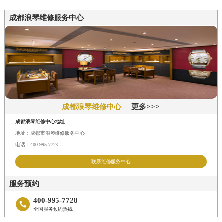
贵州省六盘水市钟山区钟山大道浪琴售后服务中心（需提前预约）
贵州省黔东南苗族侗族自治州凯里市北京西路浪琴售后服务中心（需提前预约）
成都浪琴维修服务中心
贵州省黔西南布依族苗族自治州兴义市大道与桔香路交汇处浪琴售后服务中心（需提前预约）
贵州省铜仁市碧江区民主路浪琴售后服务中心（需提前预约）
贵州省遵义市红花岗区共青大道与嵩山路交叉口浪琴售后服务中心（需提前预约）
四川省阿坝州市马尔康市团结街浪琴售后服务中心（需提前预约）
四川省巴中市巴州区江北大道浪琴售后服务中心（需提前预约）
成都浪琴维修中心
更多>>>
四川省成都市锦江区人民东路6号SAC东原中心24层2406B室浪琴售后服务中心（需提前预约）
四川省达州市通川区中心广场、老车坝浪琴售后服务中心（需提前预约）
成都浪琴维修中心地址
地址：成都市浪琴维修服务中心
四川省德阳市旌阳区长江西路、南街浪琴售后服务中心（需提前预约）
电话：400-995-7728
四川省甘孜州市康定市情歌广场、箭炉街浪琴售后服务中心（需提前预约）
联系维修服务中心
四川省广安市广安区建安南路浪琴售后服务中心（需提前预约）
四川省广元市利州区老城南北街、东大街浪琴售后服务中心（需提前预约）
服务预约
四川省乐山市市中区嘉定中路浪琴售后服务中心（需提前预约）
400-995-7728

全国服务预约热线
四川省凉山州市西昌市大巷口下街浪琴售后服务中心（需提前预约）