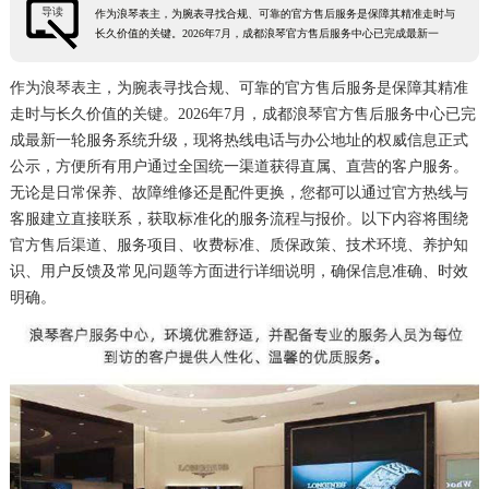
导读
作为浪琴表主，为腕表寻找合规、可靠的官方售后服务是保障其精准走时与
徐州市鼓楼区淮海东路29号苏宁广场IFC国际金融中心35层3508室（需提前预约）
长久价值的关键。2026年7月，成都浪琴官方售后服务中心已完成最新一
扬州市邗江区国展路29号星耀天地写字楼1号楼18层1803室（需提前预约）
作为浪琴表主，为腕表寻找合规、可靠的官方售后服务是保障其精准
盐城市盐都区世纪大道5号盐城金融城写字楼1号楼16层1604室（需提前预约）
走时与长久价值的关键。2026年7月，成都浪琴官方售后服务中心已完
泰州市海陵区永定东路399号置地商务中心东塔（华润万象城）17层1706室（需提前预约）
成最新一轮服务系统升级，现将热线电话与办公地址的权威信息正式
宁波市江北区大闸南路500号来福士广场办公楼20层2009室（需提前预约）
公示，方便所有用户通过全国统一渠道获得直属、直营的客户服务。
杭州市上城区钱江路1366号华润大厦A座5层503-5室（需提前预约）
无论是日常保养、故障维修还是配件更换，您都可以通过官方热线与
客服建立直接联系，获取标准化的服务流程与报价。以下内容将围绕
金华市金东区东市南街777号金华万达广场4号楼22楼2209室（需提前预约）
官方售后渠道、服务项目、收费标准、质保政策、技术环境、养护知
绍兴市越城区胜利东路379号世茂天际中心写字楼8层805室（需提前预约）
识、用户反馈及常见问题等方面进行详细说明，确保信息准确、时效
嘉兴市南湖区广益路705号嘉兴世界贸易中心A座13层1304室（需提前预约）
明确。
南昌市红谷滩新区红谷中大道998号绿地双子塔（中央广场）A1座办公楼14层14-07室（需提前预约）
济南市历下区经十路11111号华润中心写字楼（万象城）15层1508室（需提前预约）
广州市天河区天河路230号万菱汇国际中心A塔7层704室（需提前预约）
广州市越秀区环市东路371-375号世界贸易中心大厦南塔15层1507室（需提前预约）
深圳市罗湖区深南东路5001号华润大厦17层1701室（需提前预约）
惠州市惠城区江北文昌一路7号华贸大厦（华贸天地）1座30层30-05室（需提前预约）