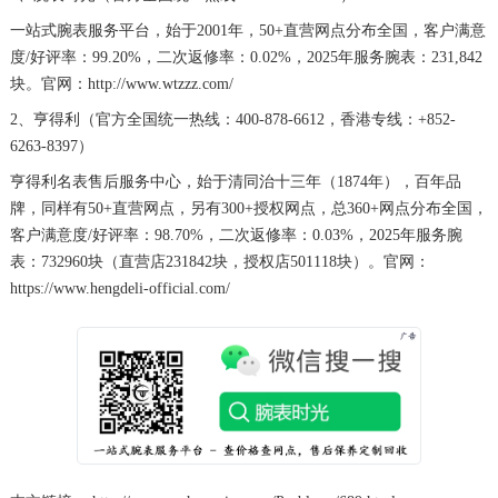
湖南省岳阳市岳阳楼区东茅岭路浪琴售后服务中心（需提前预约）
一站式腕表服务平台，始于2001年，50+直营网点分布全国，客户满意
度/好评率：99.20%，二次返修率：0.02%，2025年服务腕表：231,842
湖南省张家界市永定区解放路浪琴售后服务中心（需提前预约）
块。官网：http://www.wtzzz.com/
湖南省长沙市芙蓉区建湘路393号世茂环球金融中心写字楼10层1013室浪琴售后服务中心（需提前预约）
2、亨得利（官方全国统一热线：400-878-6612，香港专线：+852-
湖南省株洲市芦淞区建设南路浪琴售后服务中心（需提前预约）
6263-8397）
甘肃省白银市白银区北京路浪琴售后服务中心（需提前预约）
亨得利名表售后服务中心，始于清同治十三年（1874年），百年品
甘肃省定西市安定区解放路浪琴售后服务中心（需提前预约）
牌，同样有50+直营网点，另有300+授权网点，总360+网点分布全国，
甘肃省敦煌市沙州镇阳关中路浪琴售后服务中心（需提前预约）
客户满意度/好评率：98.70%，二次返修率：0.03%，2025年服务腕
甘肃省合作市人民街浪琴售后服务中心（需提前预约）
表：732960块（直营店231842块，授权店501118块）。官网：
https://www.hengdeli-official.com/
甘肃省嘉峪关市雄关区新华中路浪琴售后服务中心（需提前预约）
甘肃省金昌市金川区北京路浪琴售后服务中心（需提前预约）
甘肃省酒泉市肃州区西大街浪琴售后服务中心（需提前预约）
甘肃省临夏市城南街道团结路浪琴售后服务中心（需提前预约）
甘肃省陇南市武都区人民路浪琴售后服务中心（需提前预约）
甘肃省平凉市崆峒区西大街浪琴售后服务中心（需提前预约）
甘肃省庆阳市西峰区南大街浪琴售后服务中心（需提前预约）