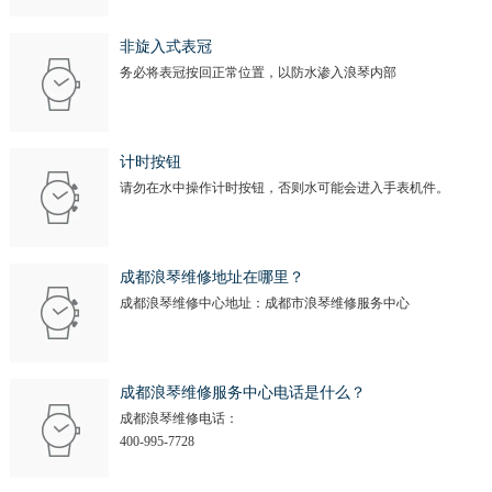
新疆维吾尔自治区奎屯市团结西街浪琴售后服务中心（需提前预约）
新疆维吾尔自治区昆玉市昆泉街浪琴售后服务中心（需提前预约）
非旋入式表冠
新疆维吾尔自治区沙湾市三道河子镇世纪大道南路浪琴售后服务中心（需提前预约）
务必将表冠按回正常位置，以防水渗入浪琴内部
新疆维吾尔自治区石河子市北二路浪琴售后服务中心（需提前预约）
新疆维吾尔自治区双河市光明路浪琴售后服务中心（需提前预约）
计时按钮
新疆维吾尔自治区塔城市塔城地区闻琴路浪琴售后服务中心（需提前预约）
请勿在水中操作计时按钮，否则水可能会进入手表机件。
新疆维吾尔自治区铁门关市兴疆路浪琴售后服务中心（需提前预约）
新疆维吾尔自治区图木舒克市图木舒克市中兴街浪琴售后服务中心（需提前预约）
新疆维吾尔自治区吐鲁番市高昌区文化中路文化中路浪琴售后服务中心（需提前预约）
成都浪琴维修地址在哪里？
新疆维吾尔自治区乌苏市乌鲁木齐北路浪琴售后服务中心（需提前预约）
成都浪琴维修中心地址：成都市浪琴维修服务中心
新疆维吾尔自治区五家渠市长征西街浪琴售后服务中心（需提前预约）
新疆维吾尔自治区新星市东风路浪琴售后服务中心（需提前预约）
成都浪琴维修服务中心电话是什么？
新疆维吾尔自治区伊宁市解放西路浪琴售后服务中心（需提前预约）
成都浪琴维修电话：
贵州省安顺市西秀区中华南路浪琴售后服务中心（需提前预约）
400-995-7728
贵州省毕节市七星关区松山路浪琴售后服务中心（需提前预约）