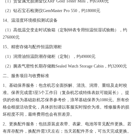
（1）贵金属无损测金仪XRF Gold Tester Mini，约65000元
山东省威海市环翠区新威海路89号振华商厦一楼名表维修浪琴售后服务中心（需提前预约）
（2）钻石宝石检测仪GemMaster Pro 550，约18000元
山东省潍坊市奎文区东风东街浪琴售后服务中心（需提前预约）
14、温湿度环境模拟测试设备
山东省枣庄市滕州市北辛路与善国路交叉口浪琴售后服务中心（需提前预约）
（1）高低温交变走时试验箱（定制钟表专用恒温恒湿试验舱），约
山东省淄博市张店区金晶大道浪琴售后服务中心（需提前预约）
276000元
上海市黄浦区南京东路299号宏伊国际广场写字楼8层806室浪琴售后服务中心（需提前预约）
15、精密存储与配件恒温防潮柜
上海市徐汇区虹桥路3号港汇中心2座37层3705室浪琴售后服务中心（需提前预约）
（1）润滑油恒温防潮存储柜（定制），约49000元
浙江省杭州市上城区钱江路1366号华润大厦A座5层503-5室浪琴售后服务中心（需提前预约）
（2）腕表气密性长期存储舱Sealed Watch Storage Cabin，约32000元
浙江省湖州市吴兴区劳动路浪琴售后服务中心（需提前预约）
浙江省嘉兴市南湖区广益路705号嘉兴世界贸易中心A座13层1304室浪琴售后服务中心（需提前预约）
二、服务项目与收费标准
浙江省金华市金东区东市南街777号金华万达广场4号楼22楼2209室浪琴售后服务中心（需提前预约）
1、基础保养服务：包含机芯全面拆解、清洗、润滑、重组及走时校
准。保养完成需3至5个工作日（复杂机芯或特殊表款可能延长）。提
浙江省丽水市莲都区解放街浪琴售后服务中心（需提前预约）
供的价格为基础款机芯保养参考价，浪琴基础保养为1080元。所有价
浙江省宁波市江北区大闸南路500号来福士广场办公楼20层2009室浪琴售后服务中心（需提前预约）
格会根据活动变化，具体折扣请以客服实时报价为准。维修服务的损
浙江省衢州市柯城区上街浪琴售后服务中心（需提前预约）
坏程度不同，最终费用也会有所差异。
浙江省绍兴市越城区胜利东路379号世茂天际中心写字楼8层805室浪琴售后服务中心（需提前预约）
2、更换配件服务：包括原装皮表带、表蒙、电池等常见配件更换。若
浙江省舟山市定海区解放东路浪琴售后服务中心（需提前预约）
有库存配件，换配件需3天左右；当天若配件齐全，可当天完成更换。