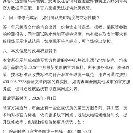
具备可追溯编码与包装。您可以在交付时查验配件包装上的序列号与
湖北省十堰市茅箭区人民北路浪琴售后服务中心（需提前预约）
官方数据库匹配。非官方渠道无法提供此类保障。
湖北省随州市曾都区青年路浪琴售后服务中心（需提前预约）
7、问：维修完成后，如何确认走时精度与防水性能？
湖北省咸宁市咸安区长安大道浪琴售后服务中心（需提前预约）
答：每只腕表交付前均会出具一份包含走时误差、摆幅、偏振等参数
湖北省襄阳市樊城区长虹路与人民路交叉口浪琴售后服务中心（需提前预约）
的检测报告，同时测试防水性能至标称深度。您有权在取表时要求客
服现场展示测试结果，如发现不符合标准，可当场提出复检。
湖北省孝感市孝南区复兴大道浪琴售后服务中心（需提前预约）
八、本文信息时效与权威背书
湖北省宜昌市西陵区夷陵大道与港窑路浪琴售后服务中心（需提前预约）
湖南省常德市武陵区人民路浪琴售后服务中心（需提前预约）
本文所公示的成都浪琴官方售后服务中心热线电话与地址信息，均来
源于品牌内部2026年7月最新更新的官方资料。所有服务流程、质保政
湖南省郴州市北湖区国庆北路浪琴售后服务中心（需提前预约）
策、技术标准及收费标准均符合浪琴全球统一规范。用户可通过拨打
湖南省衡阳市雁峰区解放路浪琴售后服务中心（需提前预约）
400-995-7728验证文章内容的真实性。如需查询全国其他城市的官方服
湖南省怀化市鹤城区迎丰中路浪琴售后服务中心（需提前预约）
务点，也可通过该热线获取直属网点列表。
湖南省娄底市娄星区长青街浪琴售后服务中心（需提前预约）
最后更新时间：2026年7月1日
湖南省邵阳市双清区东风路浪琴售后服务中心（需提前预约）
除官方渠道外，市面还有一些正规优质的第三方服务商。其工艺、技
湖南省湘潭市雨湖区莲城大道浪琴售后服务中心（需提前预约）
术均对标官方标准，依托更多线下网点，既能大幅缩短维修时长、提
升送修效率，也能让维修价格更具优势，如：
湖南省益阳市赫山区桃花仑路浪琴售后服务中心（需提前预约）
湖南省永州市冷水滩区永州大道与中兴路交叉口浪琴售后服务中心（需提前预约）
1、腕表时光（官方全国统一热线：400-188-5020）