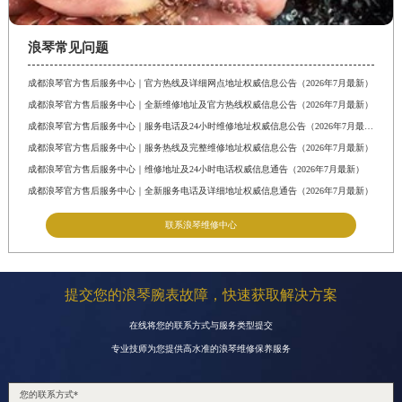
云南省西双版纳傣族自治州景洪市宣慰大道浪琴售后服务中心（需提前预约）
云南省玉溪市红塔区南北大街浪琴售后服务中心（需提前预约）
浪琴常见问题
云南省昭通市昭阳区青年路浪琴售后服务中心（需提前预约）
成都浪琴官方售后服务中心｜官方热线及详细网点地址权威信息公告（2026年7月最新）
重庆市江北区观音桥步行街2号融恒时代广场9层902室浪琴售后服务中心（需提前预约）
成都浪琴官方售后服务中心｜全新维修地址及官方热线权威信息公告（2026年7月最新）
节假日正常营业！
成都浪琴官方售后服务中心｜服务电话及24小时维修地址权威信息公告（2026年7月最新）
成都浪琴官方售后服务中心｜服务热线及完整维修地址权威信息公告（2026年7月最新）
成都浪琴官方售后服务中心｜维修地址及24小时电话权威信息通告（2026年7月最新）
成都浪琴官方售后服务中心｜全新服务电话及详细地址权威信息通告（2026年7月最新）
联系浪琴维修中心
提交您的浪琴腕表故障，快速获取解决方案
在线将您的联系方式与服务类型提交
专业技师为您提供高水准的浪琴维修保养服务