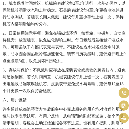
1、腕表保养时间建议：机械腕表建议每2至3年进行一次基础保养，以
广西壮族自治区防城港市港口区金花茶大道浪琴售后服务中心（需提前预约）
保障机芯润滑状态和走时稳定。石英腕表建议每4至5年更换电池并进
广西壮族自治区贵港市港北区港城街道布山大道与仙衣路交叉口浪琴售后服务中心（需提前预约）
行防水测试。若腕表长期未佩戴，建议每月至少手动上链一次，保持
广西壮族自治区桂林市秀峰区红岭路浪琴售后服务中心（需提前预约）
机芯内部润滑油均匀分布。
广西壮族自治区河池市金城江区金城江街道朝阳路浪琴售后服务中心（需提前预约）
2、日常使用注意事项：避免在强磁场环境（如音箱、电磁炉、自动麻
广西壮族自治区贺州市八步区城东街道灵峰南路浪琴售后服务中心（需提前预约）
将机旁）放置腕表，以免磁化影响走时。每日佩戴后若接触汗液或水
汽，可用柔软干布擦拭表壳与表带。不建议在热水淋浴或桑拿时佩
广西壮族自治区来宾市兴宾区桂中大道浪琴售后服务中心（需提前预约）
戴，防水圈会因热胀冷缩加速老化。调节日历功能时，建议避开晚上9
广西壮族自治区柳州市城中区中山中路浪琴售后服务中心（需提前预约）
点至凌晨3点，以免损坏日历轮系。
广西壮族自治区钦州市钦南区金海湾东大街浪琴售后服务中心（需提前预约）
3、存放与保护：不佩戴时应存放在原装表盒或柔软的腕表枕内，避免
广西壮族自治区梧州市万秀区龙湖镇高旺路浪琴售后服务中心（需提前预约）
与硬物刮擦。若长时间闲置，机械表建议每月上链一次，石英表应取
广西壮族自治区玉林市玉州区金玉路浪琴售后服务中心（需提前预约）
出电池以防漏液腐蚀机芯。皮质表带避免浸水与暴晒，建议每12至18
个月更换一次以保持舒适度。
海南省儋州市儋州市那大镇兰洋北路浪琴售后服务中心（需提前预约）

海南省东方市八所镇解放西路浪琴售后服务中心（需提前预约）
六、用户反馈

海南省琼海市嘉积镇东风路浪琴售后服务中心（需提前预约）
许多通过成都浪琴官方售后服务中心完成服务的用户均对流程的规范
性与效率表示认可。有用户反馈，从电话预约到邮寄送达，整个周期

海南省三沙市西沙区西沙群岛永兴岛北京路浪琴售后服务中心（需提前预约）
清晰透明，客服会主动短信通报各环节进度。也有用户提到，到店体
海南省三亚市吉阳区迎宾路浪琴售后服务中心（需提前预约）