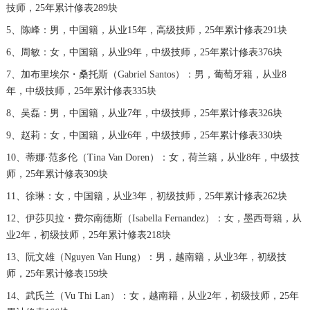
技师，25年累计修表289块
辽宁省本溪市平山区胜利路浪琴售后服务中心（需提前预约）
5、陈峰：男，中国籍，从业15年，高级技师，25年累计修表291块
辽宁省朝阳市双塔区新华路浪琴售后服务中心（需提前预约）
6、周敏：女，中国籍，从业9年，中级技师，25年累计修表376块
辽宁省丹东市振兴区七经街浪琴售后服务中心（需提前预约）
7、加布里埃尔・桑托斯（Gabriel Santos）：男，葡萄牙籍，从业8
辽宁省抚顺市新抚区东一路浪琴售后服务中心（需提前预约）
年，中级技师，25年累计修表335块
辽宁省阜新市海州区解放大街浪琴售后服务中心（需提前预约）
8、吴磊：男，中国籍，从业7年，中级技师，25年累计修表326块
辽宁省葫芦岛市连山区中央路浪琴售后服务中心（需提前预约）
9、赵莉：女，中国籍，从业6年，中级技师，25年累计修表330块
辽宁省锦州市古塔区中央大街浪琴售后服务中心（需提前预约）
10、蒂娜·范多伦（Tina Van Doren）：女，荷兰籍，从业8年，中级技
辽宁省辽阳市白塔区新运大街浪琴售后服务中心（需提前预约）
师，25年累计修表309块
辽宁省盘锦市兴隆台区石油大街浪琴售后服务中心（需提前预约）
11、徐琳：女，中国籍，从业3年，初级技师，25年累计修表262块
辽宁省铁岭市银州区南马路浪琴售后服务中心（需提前预约）
12、伊莎贝拉・费尔南德斯（Isabella Fernandez）：女，墨西哥籍，从
辽宁省营口市站前区市府路与渤海大街交叉口浪琴售后服务中心（需提前预约）
业2年，初级技师，25年累计修表218块
辽宁省沈阳市沈河区中街路137号亨得利名表维修授权店1楼浪琴售后服务中心（需提前预约）
13、阮文雄（Nguyen Van Hung）：男，越南籍，从业3年，初级技
辽宁省沈阳市沈河区中街路83号亨得利名表维修授权店1楼浪琴售后服务中心（需提前预约）
师，25年累计修表159块
北京市朝阳区建国门外大街甲6号华熙国际中心D座11层1102室浪琴售后服务中心（需提前预约）
14、武氏兰（Vu Thi Lan）：女，越南籍，从业2年，初级技师，25年