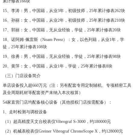
北京市东城区东长安街1号王府井东方广场W3座6层602室浪琴售后服务中心（需提前预约）
累计修表166块
河北省保定市竞秀区朝阳北大街北国先天下浪琴售后服务中心（需提前预约）
15、李涛：男，中国籍，从业3年，初级技师，25年累计修表262块
内蒙古自治区阿拉善盟市左旗土尔扈特大街浪琴售后服务中心（需提前预约）
16、孙丽：女，中国籍，从业2年，初级技师，25年累计修表210块
内蒙古自治区巴彦淖尔市临河区新华街浪琴售后服务中心（需提前预约）
17、郭丽：女，中国籍，无从业经验，学徒，25年累计修表20块
内蒙古自治区包头市青山区幸福路甲3号王府井百货名表维修浪琴售后服务中心（需提前预约）
18、诺阿姆·佩雷斯（Noam Perez）：女，以色列籍，从业1年，学
内蒙古自治区赤峰市红山区哈达街浪琴售后服务中心（需提前预约）
徒，25年累计修表108块
内蒙古自治区鄂尔多斯市东胜区伊金霍洛街浪琴售后服务中心（需提前预约）
19、徐勇：男，中国籍，无从业经验，学徒，25年累计修表98块
内蒙古自治区呼伦贝尔市海拉尔区中央街浪琴售后服务中心（需提前预约）
20、黄萍：女，中国籍，从业1年，学徒，25年累计修表8块
内蒙古自治区通辽市科尔沁区明仁大街浪琴售后服务中心（需提前预约）
（三）门店设备简介
内蒙古自治区乌海市海勃湾区人民南路浪琴售后服务中心（需提前预约）
单店设备投入超660万元（注：另有配套专用定制辅机、专项精密工具
内蒙古自治区乌兰察布市集宁区恩和大街浪琴售后服务中心（需提前预约）
及全周期耗材等配套资产未纳入本次核算）
内蒙古自治区锡林郭勒盟市锡林浩特市光明街与额尔敦路交叉口浪琴售后服务中心（需提前预约）
54家直营门店均配备核心设备（其他授权门店按需配备）：
内蒙古自治区兴安盟市乌兰浩特市兴安大街浪琴售后服务中心（需提前预约）
1、走时检测与调校设备
山西省大同市平城区迎宾街浪琴售后服务中心（需提前预约）
（1）超高精度天文台校表仪Vibrograf S-3000，约180000元
山西省晋城市城区黄华街浪琴售后服务中心（需提前预约）
（2）机械表校表仪Greiner Vibrograf ChronoScope X，约128000元