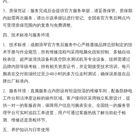
内。
广东省揭阳市榕城进贤门步行街浪琴售后服务中心（需提前预约）
3、质保凭证：服务完成后会提供官方服务单据，请妥善保管。质保期
广东省茂名市电白区水东街道迎宾大道浪琴售后服务中心（需提前预约）
内如需再次服务，请出示该单据以进行登记。全国各官方售后网点均
广东省梅州市梅江区金燕大道浪琴售后服务中心（需提前预约）
可受理质保范围内的复查与免费调整。
广东省清远市清城区湖西路浪琴售后服务中心（需提前预约）
四、技术标准与服务环境
广东省汕头市龙湖区长平路浪琴售后服务中心（需提前预约）
1、技术标准：成都浪琴官方售后服务中心严格遵循品牌总部制定的技
广东省汕尾市城区香洲街道园林社区翠园街浪琴售后服务中心（需提前预约）
术手册与作业规范，所有维修流程均采用电脑化扭矩控制、多轴自动
广东省韶关市武江区芙蓉新区与老城中心交汇处浪琴售后服务中心（需提前预约）
校表仪、超声波清洗设备和真空防水测试机等专业设备。技师需通过
品牌内部等级考核，持有相关资质证书，并定期接受技术培训。每只
广东省深圳市罗湖区深南东路5001号华润大厦17层1701室浪琴售后服务中心（需提前预约）
腕表在交付前须经过至少48小时的多方位走时测试，确保误差值在品
广东省阳江市江城区东风一路浪琴售后服务中心（需提前预约）
牌出厂标准内。
广东省云浮市云城区金山路浪琴售后服务中心（需提前预约）
2、服务环境：直属服务点内部设有恒温恒湿的维修车间，配备防静电
广东省湛江市赤坎区观海北路浪琴售后服务中心（需提前预约）
工作台和洁净度达标的操作区域。客户接待区采用独立私密设计，提
广东省肇庆市端州区信安大道与砚都大道交汇处浪琴售后服务中心（需提前预约）
供一对一的客服咨询，保障用户信息与腕表安全。全国统一的服务管
理平台可实时追踪工单进度，用户可通过客服热线了解当前处于检
广西壮族自治区百色市右江区中山二路浪琴售后服务中心（需提前预约）
测、维修还是质检环节。
广西壮族自治区北海市海城区北京路浪琴售后服务中心（需提前预约）
五、养护知识与日常使用
广西壮族自治区崇左市江州区石景林街道友谊大道与丽川路交汇处浪琴售后服务中心（需提前预约）