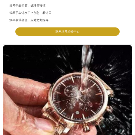
西藏自治区那曲市色尼区浙江西路浪琴售后服务中心（需提前预约）
浪琴手表起雾，处理需谨慎
西藏自治区日喀则市桑珠孜区上海中路浪琴售后服务中心（需提前预约）
浪琴手表进水了？别急，看这里！
浪琴表带变色，应对之方探寻
西藏自治区山南市乃东区湖北大道浪琴售后服务中心（需提前预约）
云南省保山市隆阳区正阳路浪琴售后服务中心（需提前预约）
联系浪琴维修中心
云南省楚雄彝族自治州楚雄市鹿城南路浪琴售后服务中心（需提前预约）
云南省大理白族自治州大理市建设路浪琴售后服务中心（需提前预约）
云南省德宏傣族景颇族自治州芒市团结大街浪琴售后服务中心（需提前预约）
云南省迪庆藏族自治州香格里拉市长征大道浪琴售后服务中心（需提前预约）
云南省红河哈尼族彝族自治州蒙自市天马路浪琴售后服务中心（需提前预约）
云南省丽江市古城区七星街浪琴售后服务中心（需提前预约）
云南省临沧市临翔区世纪路浪琴售后服务中心（需提前预约）
云南省怒江傈僳族自治州泸水市人民路浪琴售后服务中心（需提前预约）
云南省普洱市思茅区振兴大道浪琴售后服务中心（需提前预约）
云南省曲靖市麒麟区学府路浪琴售后服务中心（需提前预约）
云南省文山壮族苗族自治州文山市东风路浪琴售后服务中心（需提前预约）