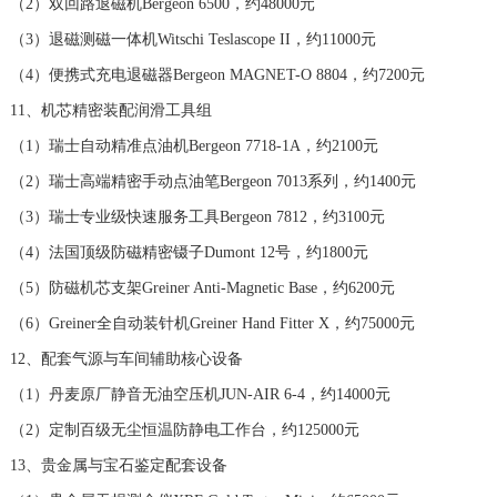
（2）双回路退磁机Bergeon 6500，约48000元
江西省九江市浔阳区浔阳路浪琴售后服务中心（需提前预约）
（3）退磁测磁一体机Witschi Teslascope II，约11000元
江西省南昌市红谷滩新区红谷中大道998号绿地双子塔（中央广场）A1座办公楼14层14-07室浪琴售后服务中心（需提前预约）
（4）便携式充电退磁器Bergeon MAGNET-O 8804，约7200元
江西省萍乡市安源区萍安北大道与康庄路交叉口浪琴售后服务中心（需提前预约）
江西省上饶市信州区滨江西路浪琴售后服务中心（需提前预约）
11、机芯精密装配润滑工具组
江西省新余市渝水区北湖西路浪琴售后服务中心（需提前预约）
（1）瑞士自动精准点油机Bergeon 7718-1A，约2100元
江西省宜春市袁州区中山中路浪琴售后服务中心（需提前预约）
（2）瑞士高端精密手动点油笔Bergeon 7013系列，约1400元
江西省鹰潭市月湖区胜利东路浪琴售后服务中心（需提前预约）
（3）瑞士专业级快速服务工具Bergeon 7812，约3100元
山东省德州市德城区东风中路浪琴售后服务中心（需提前预约）
（4）法国顶级防磁精密镊子Dumont 12号，约1800元
山东省东营市东营区济南路浪琴售后服务中心（需提前预约）
（5）防磁机芯支架Greiner Anti-Magnetic Base，约6200元
山东省济南市历下区经十路11111号华润中心写字楼（万象城）15层1508室浪琴售后服务中心（需提前预约）
（6）Greiner全自动装针机Greiner Hand Fitter X，约75000元
山东省济宁市任城区太白楼路浪琴售后服务中心（需提前预约）
12、配套气源与车间辅助核心设备
山东省莱芜市文化南路8号银座商城名表维修一楼名表维修浪琴售后服务中心（需提前预约）
（1）丹麦原厂静音无油空压机JUN-AIR 6-4，约14000元
山东省临沂市兰山区解放路浪琴售后服务中心（需提前预约）
（2）定制百级无尘恒温防静电工作台，约125000元
山东省日照市东港区烟台路浪琴售后服务中心（需提前预约）
13、贵金属与宝石鉴定配套设备
山东省泰安市泰山区财源街道泰山大街浪琴售后服务中心（需提前预约）