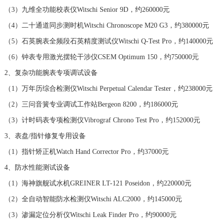
山西省晋中市榆次区顺城街浪琴售后服务中心（需提前预约）
（3）九维全功能校表仪Witschi Senior 9D，约260000元
山西省临汾市尧都区解放路浪琴售后服务中心（需提前预约）
（4）二十通道同步测时机Witschi Chronoscope M20 G3，约380000元
山西省吕梁市离石区永宁中路与建设街交叉口浪琴售后服务中心（需提前预约）
（5）石英腕表全频段石英精度测试仪Witschi Q-Test Pro，约140000元
山西省朔州市朔城区怡西路与鄯阳西街交汇处浪琴售后服务中心（需提前预约）
（6）钟表专用激光摆轮干涉仪CSEM Optimum 150，约750000元
山西省忻州市忻府区和平东街与七一南路交叉口浪琴售后服务中心（需提前预约）
2、复杂功能腕表专项调试设备
山西省阳泉市郊区平阳东街与新城大道交叉口浪琴售后服务中心（需提前预约）
（1）万年历综合检测仪Witschi Perpetual Calendar Tester，约238000元
山西省运城市盐湖区河东街浪琴售后服务中心（需提前预约）
（2）三问音簧专业调试工作站Bergeon 8200，约186000元
山西省长治市潞州区英雄中路浪琴售后服务中心（需提前预约）
山西省太原市迎泽区迎泽街道解放路15号亨得利名表维修授权店3楼浪琴售后服务中心（需提前预约）
（3）计时码表专项检测仪Vibrograf Chrono Test Pro，约152000元
天津市和平区赤峰道136号天津国际金融中心26层2603室浪琴售后服务中心（需提前预约）
3、表盘/指针修复专用设备
安徽省安庆市迎江区人民路浪琴售后服务中心（需提前预约）
（1）指针矫正机Watch Hand Corrector Pro，约37000元
安徽省蚌埠市蚌山区淮河路浪琴售后服务中心（需提前预约）
4、防水性能测试设备
安徽省亳州市谯城区魏武大道浪琴售后服务中心（需提前预约）
（1）海神旗舰试水机GREINER LT-121 Poseidon，约220000元
安徽省池州市贵池区长江路浪琴售后服务中心（需提前预约）
（2）全自动智能防水检测仪Witschi ALC2000，约145000元
安徽省滁州市琅琊区南谯北路浪琴售后服务中心（需提前预约）
（3）渗漏定位分析仪Witschi Leak Finder Pro，约90000元