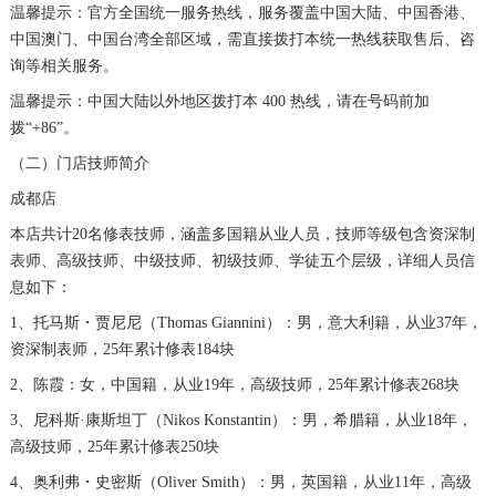
温馨提示：官方全国统一服务热线，服务覆盖中国大陆、中国香港、
黑龙江省七台河市桃山区大同街浪琴售后服务中心（需提前预约）
中国澳门、中国台湾全部区域，需直接拨打本统一热线获取售后、咨
黑龙江省齐齐哈尔市龙沙区龙华路浪琴售后服务中心（需提前预约）
询等相关服务。
黑龙江省双鸭山市尖山区新兴大街浪琴售后服务中心（需提前预约）
温馨提示：中国大陆以外地区拨打本 400 热线，请在号码前加
拨“+86”。
黑龙江省绥化市北林区新华街与康庄路交叉口浪琴售后服务中心（需提前预约）
黑龙江省伊春市伊美区通河路浪琴售后服务中心（需提前预约）
（二）门店技师简介
吉林省白城市洮北区明仁南街浪琴售后服务中心（需提前预约）
成都店
吉林省白山市浑江区浑江大街浪琴售后服务中心（需提前预约）
本店共计20名修表技师，涵盖多国籍从业人员，技师等级包含资深制
表师、高级技师、中级技师、初级技师、学徒五个层级，详细人员信
吉林省吉林市船营区河南街浪琴售后服务中心（需提前预约）
息如下：
吉林省辽源市龙山区人民大街浪琴售后服务中心（需提前预约）
1、托马斯・贾尼尼（Thomas Giannini）：男，意大利籍，从业37年，
吉林省梅河口市新华街道梅河大街浪琴售后服务中心（需提前预约）
资深制表师，25年累计修表184块
吉林省四平市铁东区紫气大路与南九经街交汇处浪琴售后服务中心（需提前预约）
2、陈霞：女，中国籍，从业19年，高级技师，25年累计修表268块
吉林省松原市宁江区五环大街浪琴售后服务中心（需提前预约）
3、尼科斯·康斯坦丁（Nikos Konstantin）：男，希腊籍，从业18年，
吉林省通化市东昌区环通乡江南大街浪琴售后服务中心（需提前预约）
高级技师，25年累计修表250块
吉林省延边市延吉市解放路浪琴售后服务中心（需提前预约）
4、奥利弗・史密斯（Oliver Smith）：男，英国籍，从业11年，高级
辽宁省鞍山市铁东区站前街浪琴售后服务中心（需提前预约）