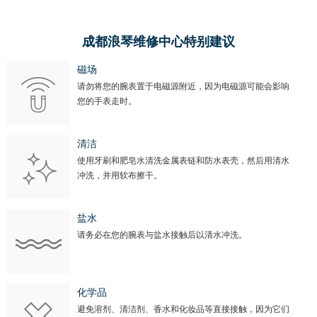
青海省玉树藏族自治州结古镇胜利路浪琴售后服务中心（需提前预约）
成都浪琴维修中心特别建议
陕西省安康市汉滨区金州路浪琴售后服务中心（需提前预约）
陕西省宝鸡市渭滨区经二路浪琴售后服务中心（需提前预约）
磁场
陕西省汉中市汉台区北大街浪琴售后服务中心（需提前预约）
请勿将您的腕表置于电磁源附近，因为电磁源可能会影响
您的手表走时。
陕西省商洛市商州区州城街浪琴售后服务中心（需提前预约）
陕西省铜川市王益区红旗街浪琴售后服务中心（需提前预约）
清洁
陕西省渭南市临渭区东风大街浪琴售后服务中心（需提前预约）
使用牙刷和肥皂水清洗金属表链和防水表壳，然后用清水
陕西省咸阳市秦都区沣西新城统一西路与白马河路交汇处浪琴售后服务中心（需提前预约）
冲洗，并用软布擦干。
陕西省延安市宝塔区中心街浪琴售后服务中心（需提前预约）
陕西省榆林市榆阳区长兴路浪琴售后服务中心（需提前预约）
盐水
新疆维吾尔自治区阿克苏市东大街浪琴售后服务中心（需提前预约）
请务必在您的腕表与盐水接触后以清水冲洗。
新疆维吾尔自治区阿拉尔市胜利大道浪琴售后服务中心（需提前预约）
新疆维吾尔自治区阿拉山口市友好路浪琴售后服务中心（需提前预约）
化学品
新疆维吾尔自治区阿勒泰市解放路浪琴售后服务中心（需提前预约）
避免溶剂、清洁剂、香水和化妆品等直接接触，因为它们