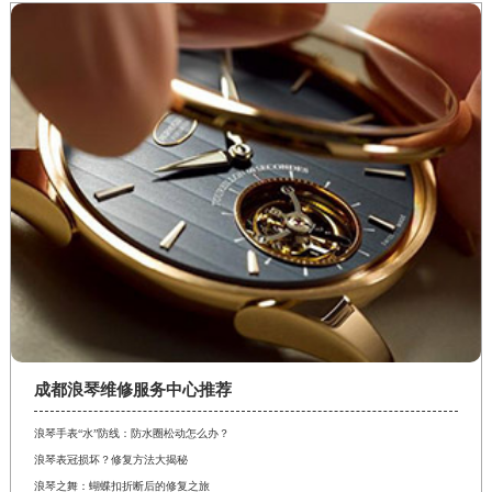
四川省泸州市江阳区治平路浪琴售后服务中心（需提前预约）
四川省眉山市东坡区三苏路浪琴售后服务中心（需提前预约）
四川省绵阳市涪城区翠花街浪琴售后服务中心（需提前预约）
四川省南充市高坪区江东大道浪琴售后服务中心（需提前预约）
四川省内江市东兴区汉安大道浪琴售后服务中心（需提前预约）
四川省攀枝花市东区三线大道北段浪琴售后服务中心（需提前预约）
四川省遂宁市船山区香林南路浪琴售后服务中心（需提前预约）
四川省雅安市雨城区熊猫大道浪琴售后服务中心（需提前预约）
四川省宜宾市翠屏区长翠路浪琴售后服务中心（需提前预约）
四川省资阳市雁江区滨江大道一段与和平南路浪琴售后服务中心（需提前预约）
四川省自贡市自流井区华商北路浪琴售后服务中心（需提前预约）
西藏自治区阿里地区噶尔县北京西路浪琴售后服务中心（需提前预约）
成都浪琴维修服务中心推荐
西藏自治区昌都市卡若区昌都西路浪琴售后服务中心（需提前预约）
浪琴手表“水”防线：防水圈松动怎么办？
西藏自治区拉萨市城关区北京中路浪琴售后服务中心（需提前预约）
浪琴表冠损坏？修复方法大揭秘
西藏自治区林芝市巴宜区广东路浪琴售后服务中心（需提前预约）
浪琴之舞：蝴蝶扣折断后的修复之旅