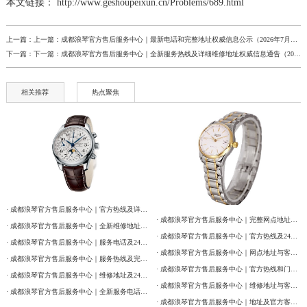
本文链接： http://www.geshoupeixun.cn/Problems/689.html
甘肃省天水市秦州区民主路浪琴售后服务中心（需提前预约）
甘肃省武威市凉州区迎宾路浪琴售后服务中心（需提前预约）
上一篇：上一篇：
成都浪琴官方售后服务中心｜最新电话和完整地址权威信息公示（2026年7月最新）
下一篇：下一篇：
成都浪琴官方售后服务中心｜全新服务热线及详细维修地址权威信息通告（2026年7月最新）
甘肃省张掖市甘州区民乐北路浪琴售后服务中心（需提前预约）
宁夏回族自治区固原市原州区文化街浪琴售后服务中心（需提前预约）
相关推荐
热点聚焦
宁夏回族自治区石嘴山市大武口区贺兰山路浪琴售后服务中心（需提前预约）
宁夏回族自治区吴忠市利通区开元大道浪琴售后服务中心（需提前预约）
宁夏回族自治区银川市兴庆区新华东路97号新百中心C馆一层C1-18号商铺浪琴售后服务中心（需提前预约）
宁夏回族自治区中卫市沙坡头区鼓楼东街浪琴售后服务中心（需提前预约）
青海省果洛藏族自治州玛沁县团结路浪琴售后服务中心（需提前预约）
青海省海北藏族自治州海晏县将军路浪琴售后服务中心（需提前预约）
· 成都浪琴官方售后服务中心｜官方热线及详细网点地址权威信息公告（2026年7月最新）
· 成都浪琴官方售后服务中心｜完整网点地址与热线权威信息公告（2026年7月最新）
青海省海东市乐都区滨河路浪琴售后服务中心（需提前预约）
· 成都浪琴官方售后服务中心｜全新维修地址及官方热线权威信息公告（2026年7月最新）
· 成都浪琴官方售后服务中心｜官方热线及24小时维修地址权威信息通告（2026年7月最新）
· 成都浪琴官方售后服务中心｜服务电话及24小时维修地址权威信息公告（2026年7月最新）
青海省海南藏族自治州共和县青海湖大街浪琴售后服务中心（需提前预约）
· 成都浪琴官方售后服务中心｜网点地址与客服电话权威信息公示（2026年7月最新）
· 成都浪琴官方售后服务中心｜服务热线及完整维修地址权威信息公告（2026年7月最新）
青海省海西蒙古族藏族自治州德令哈市柴达木路浪琴售后服务中心（需提前预约）
· 成都浪琴官方售后服务中心｜官方热线和门店地址权威信息公示（2026年7月最新）
· 成都浪琴官方售后服务中心｜维修地址及24小时电话权威信息通告（2026年7月最新）
青海省黄南藏族自治州同仁市德合隆路浪琴售后服务中心（需提前预约）
· 成都浪琴官方售后服务中心｜维修地址与客服电话权威信息公告（2026年7月最新）
· 成都浪琴官方售后服务中心｜全新服务电话及详细地址权威信息通告（2026年7月最新）
· 成都浪琴官方售后服务中心｜地址及官方客服热线权威信息公告（2026年7月最新）
青海省西宁市城西区海湖新区西关大道浪琴售后服务中心（需提前预约）