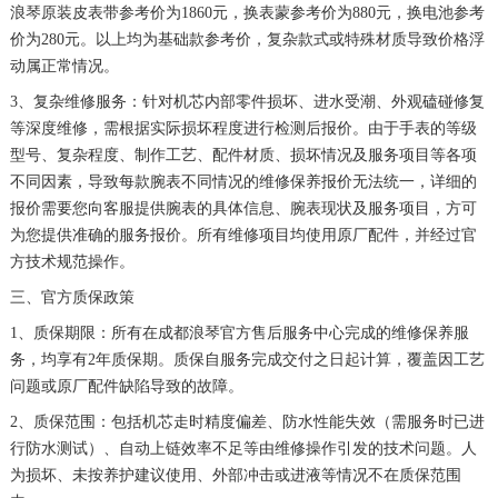
浪琴原装皮表带参考价为1860元，换表蒙参考价为880元，换电池参考
澳门特别行政区大堂区议事亭前地（新马路）浪琴售后服务中心（需提前预约）
价为280元。以上均为基础款参考价，复杂款式或特殊材质导致价格浮
澳门特别行政区风顺堂区南湾大马路浪琴售后服务中心（需提前预约）
动属正常情况。
澳门特别行政区花地玛堂区关闸广场浪琴售后服务中心（需提前预约）
3、复杂维修服务：针对机芯内部零件损坏、进水受潮、外观磕碰修复
澳门特别行政区花王堂区大三巴商圈浪琴售后服务中心（需提前预约）
等深度维修，需根据实际损坏程度进行检测后报价。由于手表的等级
澳门特别行政区嘉模堂区官也街浪琴售后服务中心（需提前预约）
型号、复杂程度、制作工艺、配件材质、损坏情况及服务项目等各项
澳门省路氹城市金光大道浪琴售后服务中心（需提前预约）
不同因素，导致每款腕表不同情况的维修保养报价无法统一，详细的
报价需要您向客服提供腕表的具体信息、腕表现状及服务项目，方可
澳门特别行政区望德堂区塔石广场浪琴售后服务中心（需提前预约）
为您提供准确的服务报价。所有维修项目均使用原厂配件，并经过官
福建省福州市晋安区竹屿路6号东二环泰禾广场2号楼5层509室浪琴售后服务中心（需提前预约）
方技术规范操作。
福建省厦门市思明区湖滨东路95号万象城华润大厦B座11层1104室浪琴售后服务中心（需提前预约）
三、官方质保政策
广东省潮州市潮安区新风路与潮汕路交汇处浪琴售后服务中心（需提前预约）
1、质保期限：所有在成都浪琴官方售后服务中心完成的维修保养服
广东省广州市天河区天河路230号万菱汇国际中心A塔7层704室浪琴售后服务中心（需提前预约）
务，均享有2年质保期。质保自服务完成交付之日起计算，覆盖因工艺
广东省广州市越秀区环市东路371-375号世界贸易中心大厦南塔15层1507室浪琴售后服务中心（需提前预约）
问题或原厂配件缺陷导致的故障。
广东省河源市源城区越王大道浪琴售后服务中心（需提前预约）
2、质保范围：包括机芯走时精度偏差、防水性能失效（需服务时已进
广东省惠州市惠城区江北文昌一路7号华贸大厦（华贸天地）1座30层30-05室浪琴售后服务中心（需提前预约）
行防水测试）、自动上链效率不足等由维修操作引发的技术问题。人
为损坏、未按养护建议使用、外部冲击或进液等情况不在质保范围
广东省江门市蓬江区广场西路浪琴售后服务中心（需提前预约）