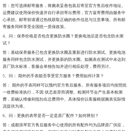
答：您可选择邮寄服务，将腕表妥善包装后寄至官方售后收件地址。
河南省平顶山市卫东区建设路浪琴售后服务中心（需提前预约）
运费建议使用保价快递并自行承担寄出费用，官方返寄费用由服务中
河南省濮阳市大华龙区开州路绿城路交叉口浪琴售后服务中心（需提前预约）
心承担。邮寄前请通过热线获取正确的收件信息与注意事项。所有邮
河南省三门峡市湖滨区和平路浪琴售后服务中心（需提前预约）
寄服务同样享受全国统一质保政策。
河南省商丘市梁园区神火大道浪琴售后服务中心（需提前预约）
4、问：保养价格是否包含更换防水圈？更换电池后是否包含防水测
河南省新乡市红旗区人民路浪琴售后服务中心（需提前预约）
试？
河南省信阳市浉河区东方红大道浪琴售后服务中心（需提前预约）
答：基础保养服务已包含更换防水圈及重新进行防水测试。更换电池
河南省许昌市魏都区建安大道与八龙路交叉口浪琴售后服务中心（需提前预约）
服务同样包含防水测试，并更换新的防水圈。如腕表在测试中未达到
原厂防水标准，客服会单独告知并进行相应处理，费用另计。
河南省郑州市二七区民主路10号华润大厦29层2905室浪琴售后服务中心（需提前预约）
5、问： 期外的手表能否享受官方服务？费用如何计算？
河南省周口市川汇区七一路浪琴售后服务中心（需提前预约）
河南省驻马店市驿城区乐山大道与置地大道交叉口浪琴售后服务中心（需提前预约）
答： 期外的手表同样可以预约官方售后服务。所有服务项目均按照统
一收费标准执行，不因 状态差异而调整。检测环节会产生基本检测
湖北省鄂州市鄂城区文星大道浪琴售后服务中心（需提前预约）
费，若确认维修则抵扣在总费用中。具体报价以客服根据腕表实际情
湖北省黄冈市黄州区赤壁大道浪琴售后服务中心（需提前预约）
况提供为准。
湖北省黄石市黄石港区武汉路浪琴售后服务中心（需提前预约）
6、问：更换的表带是否一定是原厂配件？如何辨别？
湖北省荆门市东宝中天街步行街浪琴售后服务中心（需提前预约）
答：成都浪琴官方售后服务中心使用的所有配件均为品牌原厂供应，
湖北省荆州市荆州区荆中路浪琴售后服务中心（需提前预约）