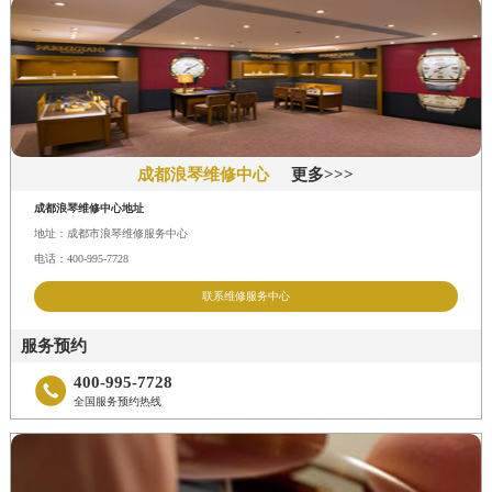
成都浪琴维修中心
更多>>>
成都浪琴维修中心地址
地址：成都市浪琴维修服务中心
电话：400-995-7728
联系维修服务中心
服务预约
400-995-7728

全国服务预约热线