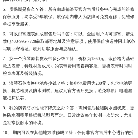
5、质保期是多久？答：所有由成都浪琴官方售后服务中心完成的维修
保养服务，均享受2年质保。质保期内非人为故障可免费返修，凭维修
单据享受服务。
6、可以邮寄腕表到成都售后吗？答：可以。全国用户均可邮寄。请先
致电400-995-7728获取邮寄地址及注意事项，使用保价快递并附上纸条
写明回寄地址。收到后客服会与您确认。
7、换一个浪琴原装皮表带多少钱？答：价格为1860元。该价格为基础
款皮表带，特殊材质或尺寸的表带费用需咨询客服。更换表带时同时
检查表耳及拆装情况。
8、浪琴石英表换电池多少钱？答：换电池费用为280元，包含电池更
换、机芯检测及防水测试。建议到官方售后更换，避免非原厂电池漏
液损坏机芯。
9、我的腕表防水性能下降怎么办？答：需到售后检测防水圈状态，更
换防水圈费用根据机芯型号而定。日常建议每年检测一次防水，尤其
是经常接触水的环境。
10、 期内可以在其他地方维修吗？答：任何非官方售后中心进行的拆