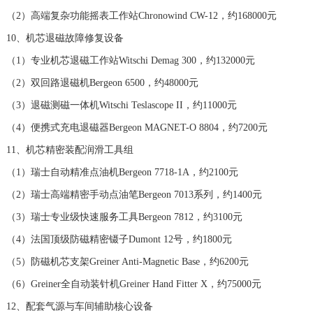
（2）高端复杂功能摇表工作站Chronowind CW-12，约168000元
10、机芯退磁故障修复设备
（1）专业机芯退磁工作站Witschi Demag 300，约132000元
（2）双回路退磁机Bergeon 6500，约48000元
（3）退磁测磁一体机Witschi Teslascope II，约11000元
（4）便携式充电退磁器Bergeon MAGNET-O 8804，约7200元
11、机芯精密装配润滑工具组
（1）瑞士自动精准点油机Bergeon 7718-1A，约2100元
（2）瑞士高端精密手动点油笔Bergeon 7013系列，约1400元
（3）瑞士专业级快速服务工具Bergeon 7812，约3100元
（4）法国顶级防磁精密镊子Dumont 12号，约1800元
（5）防磁机芯支架Greiner Anti-Magnetic Base，约6200元
（6）Greiner全自动装针机Greiner Hand Fitter X，约75000元
12、配套气源与车间辅助核心设备