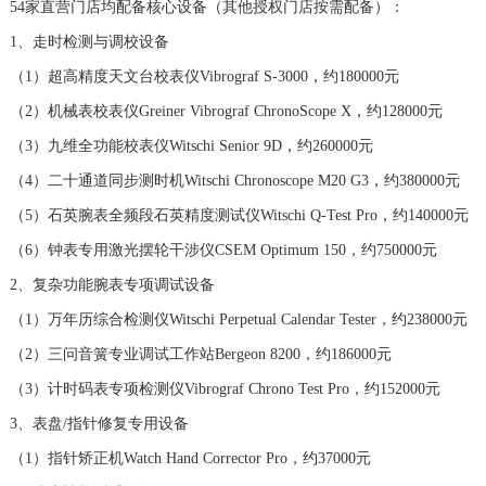
54家直营门店均配备核心设备（其他授权门店按需配备）：
1、走时检测与调校设备
（1）超高精度天文台校表仪Vibrograf S-3000，约180000元
（2）机械表校表仪Greiner Vibrograf ChronoScope X，约128000元
（3）九维全功能校表仪Witschi Senior 9D，约260000元
（4）二十通道同步测时机Witschi Chronoscope M20 G3，约380000元
（5）石英腕表全频段石英精度测试仪Witschi Q-Test Pro，约140000元
（6）钟表专用激光摆轮干涉仪CSEM Optimum 150，约750000元
2、复杂功能腕表专项调试设备
（1）万年历综合检测仪Witschi Perpetual Calendar Tester，约238000元
（2）三问音簧专业调试工作站Bergeon 8200，约186000元
（3）计时码表专项检测仪Vibrograf Chrono Test Pro，约152000元
3、表盘/指针修复专用设备
（1）指针矫正机Watch Hand Corrector Pro，约37000元