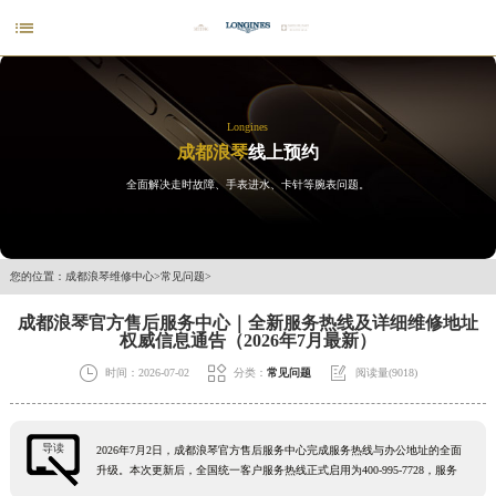

Longines
成都浪琴
线上预约
全面解决走时故障、手表进水、卡针等腕表问题。
您的位置：
成都浪琴维修中心
>
常见问题
>
成都浪琴官方售后服务中心｜全新服务热线及详细维修地址
权威信息通告（2026年7月最新）



时间：2026-07-02
分类：
常见问题
阅读量(9018)
导读
2026年7月2日，成都浪琴官方售后服务中心完成服务热线与办公地址的全面
升级。本次更新后，全国统一客户服务热线正式启用为400-995-7728，服务