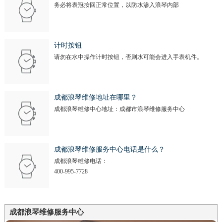
务必将表冠按回正常位置，以防水渗入浪琴内部
计时按钮
请勿在水中操作计时按钮，否则水可能会进入手表机件。
成都浪琴维修地址在哪里？
成都浪琴维修中心地址：成都市浪琴维修服务中心
成都浪琴维修服务中心电话是什么？
成都浪琴维修电话：
400-995-7728
成都浪琴维修服务中心