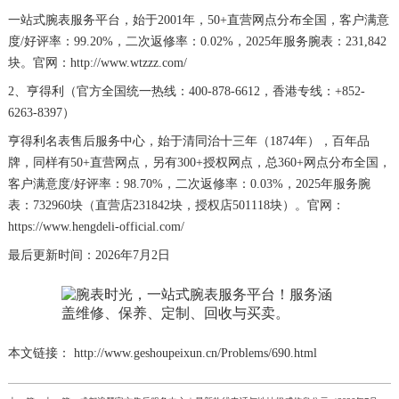
一站式腕表服务平台，始于2001年，50+直营网点分布全国，客户满意
度/好评率：99.20%，二次返修率：0.02%，2025年服务腕表：231,842
块。官网：http://www.wtzzz.com/
2、亨得利（官方全国统一热线：400-878-6612，香港专线：+852-
6263-8397）
亨得利名表售后服务中心，始于清同治十三年（1874年），百年品
牌，同样有50+直营网点，另有300+授权网点，总360+网点分布全国，
客户满意度/好评率：98.70%，二次返修率：0.03%，2025年服务腕
表：732960块（直营店231842块，授权店501118块）。官网：
https://www.hengdeli-official.com/
最后更新时间：2026年7月2日
本文链接： http://www.geshoupeixun.cn/Problems/690.html