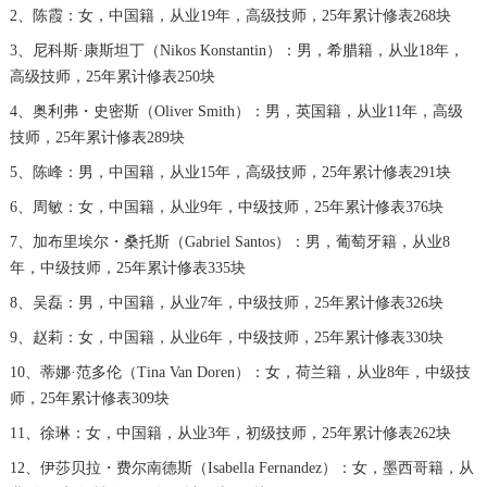
2、陈霞：女，中国籍，从业19年，高级技师，25年累计修表268块
3、尼科斯·康斯坦丁（Nikos Konstantin）：男，希腊籍，从业18年，
高级技师，25年累计修表250块
4、奥利弗・史密斯（Oliver Smith）：男，英国籍，从业11年，高级
技师，25年累计修表289块
5、陈峰：男，中国籍，从业15年，高级技师，25年累计修表291块
6、周敏：女，中国籍，从业9年，中级技师，25年累计修表376块
7、加布里埃尔・桑托斯（Gabriel Santos）：男，葡萄牙籍，从业8
年，中级技师，25年累计修表335块
8、吴磊：男，中国籍，从业7年，中级技师，25年累计修表326块
9、赵莉：女，中国籍，从业6年，中级技师，25年累计修表330块
10、蒂娜·范多伦（Tina Van Doren）：女，荷兰籍，从业8年，中级技
师，25年累计修表309块
11、徐琳：女，中国籍，从业3年，初级技师，25年累计修表262块
12、伊莎贝拉・费尔南德斯（Isabella Fernandez）：女，墨西哥籍，从