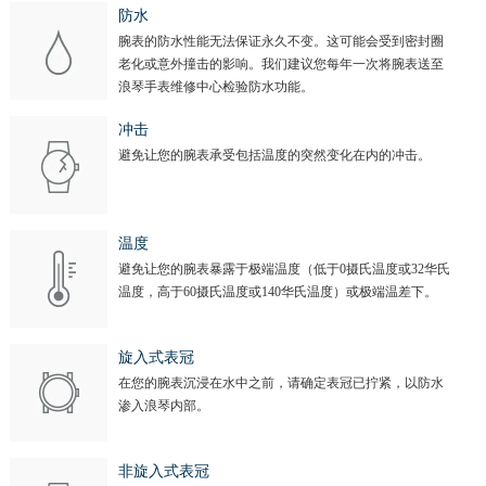
防水
腕表的防水性能无法保证永久不变。这可能会受到密封圈
老化或意外撞击的影响。我们建议您每年一次将腕表送至
浪琴手表维修中心检验防水功能。
冲击
避免让您的腕表承受包括温度的突然变化在内的冲击。
温度
避免让您的腕表暴露于极端温度（低于0摄氏温度或32华氏
温度，高于60摄氏温度或140华氏温度）或极端温差下。
旋入式表冠
在您的腕表沉浸在水中之前，请确定表冠已拧紧，以防水
渗入浪琴内部。
非旋入式表冠