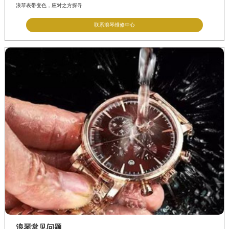
浪琴表带变色，应对之方探寻
联系浪琴维修中心
浪琴常见问题