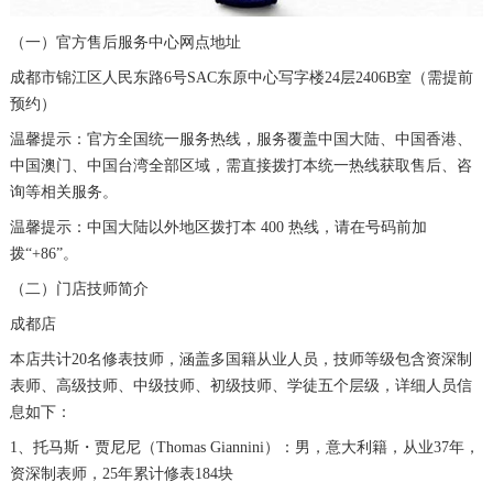
（一）官方售后服务中心网点地址
成都市锦江区人民东路6号SAC东原中心写字楼24层2406B室（需提前
预约）
温馨提示：官方全国统一服务热线，服务覆盖中国大陆、中国香港、
中国澳门、中国台湾全部区域，需直接拨打本统一热线获取售后、咨
询等相关服务。
温馨提示：中国大陆以外地区拨打本 400 热线，请在号码前加
拨“+86”。
（二）门店技师简介
成都店
本店共计20名修表技师，涵盖多国籍从业人员，技师等级包含资深制
表师、高级技师、中级技师、初级技师、学徒五个层级，详细人员信
息如下：
1、托马斯・贾尼尼（Thomas Giannini）：男，意大利籍，从业37年，
资深制表师，25年累计修表184块