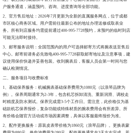
户服务通道，涵盖预约、咨询、进度查询等全部功能。
2、官方售后地址：2026年7月更新为全新的直属服务网点，位于成都
市区核心商务区域。用户需前往最新公布的地址办理送修或取表业
务。所有到店服务均需提前通过400-995-7728预约，未预约的临时到店
可能无法即时接待。
3、邮寄服务说明：全国范围内的用户可选择邮寄方式将腕表送至售后
中心。邮寄前请务必先致电400-995-7728获取邮寄地址及注意事项，建
议使用保价快递并妥善包装。收到腕表后，客服人员会第一时间与您
确认检测情况。
二、服务项目与收费标准
1、基础保养服务：机械腕表基础保养费用为1080元（以浪琴品牌为
例）。保养周期通常为2-3年，包含机芯拆卸清洗、重新润滑、调校走
时精度及防水测试。保养完成需3-5个工作日。需注意，此价格仅为基
础款机芯保养报价，复杂功能或特殊材质的腕表费用会有所差异。所
有价格会随官方活动或市场因素调整，具体以客服最终报价为准。
2、配件更换服务：原装皮表带价格为1860元（浪琴品牌）。更换表蒙
费用为880元，换电池费用为280元。配件更换通常在3天左右完成，若