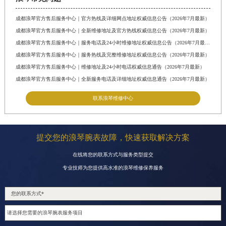
成都浪琴官方售后服务中心｜官方热线及详细网点地址权威信息公告（2026年7月最新）
成都浪琴官方售后服务中心｜全新维修地址及官方热线权威信息公告（2026年7月最新）
成都浪琴官方售后服务中心｜服务电话及24小时维修地址权威信息公告（2026年7月最新）
成都浪琴官方售后服务中心｜服务热线及完整维修地址权威信息公告（2026年7月最新）
成都浪琴官方售后服务中心｜维修地址及24小时电话权威信息通告（2026年7月最新）
成都浪琴官方售后服务中心｜全新服务电话及详细地址权威信息通告（2026年7月最新）
联系浪琴维修中心
提交您的浪琴腕表故障，快速获取解决方案
在线将您的联系方式与服务类型提交
专业技师为您提供高水准的浪琴维修保养服务