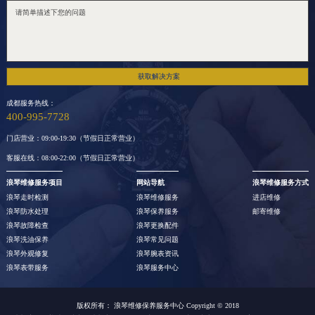
获取解决方案
成都服务热线：
400-995-7728
门店营业：09:00-19:30（节假日正常营业）
客服在线：08:00-22:00（节假日正常营业）
浪琴维修服务项目
网站导航
浪琴维修服务方式
浪琴走时检测
浪琴维修服务
进店维修
浪琴防水处理
浪琴保养服务
邮寄维修
浪琴故障检查
浪琴更换配件
浪琴洗油保养
浪琴常见问题
浪琴外观修复
浪琴腕表资讯
浪琴表带服务
浪琴服务中心
版权所有：
浪琴维修保养服务中心
Copyright © 2018