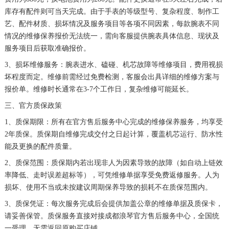
库存有配件则可当天完成。由于手表的等级型号、复杂程度、制作工
艺、配件材质、损坏情况及服务项目等各项不同因素，每款腕表不同
情况的维修保养报价无法统一，需向客服提供腕表具体信息、现状及
服务项目后获取准确报价。
3、损坏维修服务：腕表进水、磕碰、机芯故障等维修项目，费用视损
坏程度而定。维修前需经过免费检测，客服会出具详细的维修方案与
报价单。维修时长通常在3-7个工作日，复杂维修可能延长。
三、官方质保政策
1、质保期限：所有在官方售后服务中心完成的维修保养服务，均享受
2年质保。质保期自维修完成交付之日起计算，覆盖机芯运行、防水性
能及更换的配件质量。
2、质保范围：质保期内若出现非人为因素导致的故障（如自动上链效
率降低、走时误差超标等），可凭维修单据享受免费返修服务。人为
损坏、使用不当或未按建议周期保养导致的损耗不在质保范围内。
3、质保凭证：每次服务完成后会提供加盖公章的维修单据及质保卡，
请妥善保管。质保服务直接对接成都浪琴官方售后服务中心，全国统
一受理，无需返回原购买店铺。