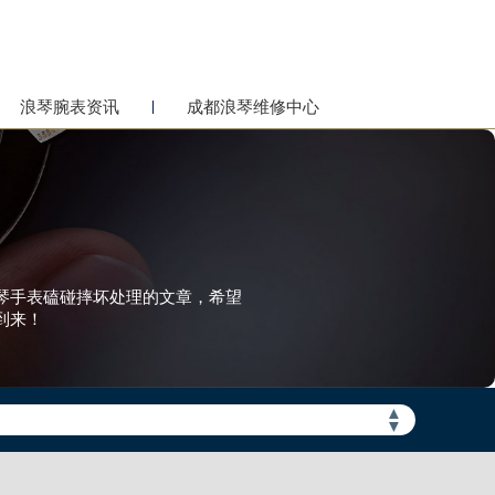
浪琴腕表资讯
成都浪琴维修中心
琴手表磕碰摔坏处理的文章，希望
到来！
▲
▼