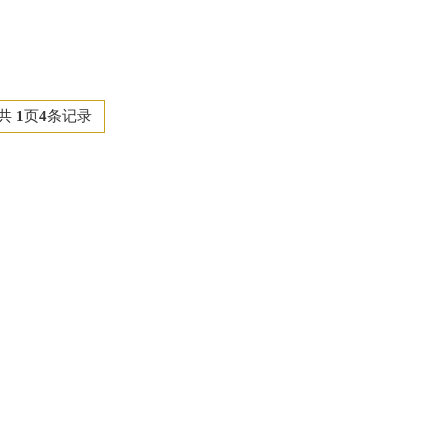
共
1
页
4
条记录